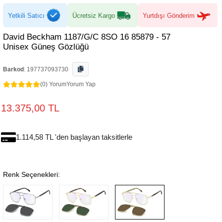
Yetkili Satıcı
Ücretsiz Kargo
Yurtdışı Gönderim
David Beckham 1187/G/C 8SO 16 85879 - 57
Unisex Güneş Gözlüğü
Barkod
:
197737093730
(0) Yorum
Yorum Yap
13.375,00 TL
1.114,58 TL 'den başlayan taksitlerle
Renk Seçenekleri: