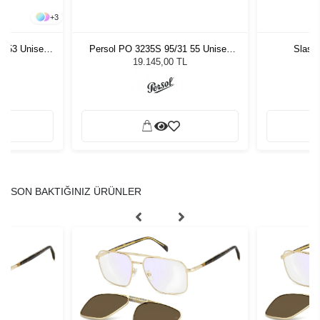
+
3
- 53 Unisex
Persol PO 3235S 95/31 55 Unisex
Slast
ğü
Güneş Gözlüğü
L
19.145,00 TL
SON BAKTIĞINIZ ÜRÜNLER