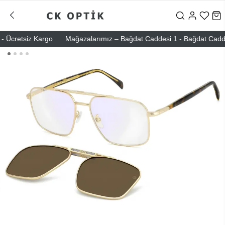
Ücretsiz Kargo
Mağazalarımız – Bağdat Caddesi 1 - Bağdat Caddesi 2 