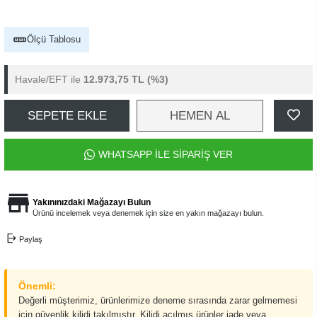
Ölçü Tablosu
Havale/EFT ile
12.973,75 TL
(%3)
SEPETE EKLE
HEMEN AL
WHATSAPP İLE SİPARİŞ VER
Yakınınızdaki Mağazayı Bulun
Ürünü incelemek veya denemek için size en yakın mağazayı bulun.
Paylaş
Önemli:
Değerli müşterimiz, ürünlerimize deneme sırasında zarar gelmemesi
için güvenlik kilidi takılmıştır. Kilidi açılmış ürünler iade veya