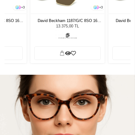
+
3
+
3
G/C 8SO 16
David Beckham 1187/G/C 8SO 16
David Bec
neş Gözlüğü
85879 - 57 Unisex Güneş Gözlüğü
85879 - 57
L
13.375,00 TL