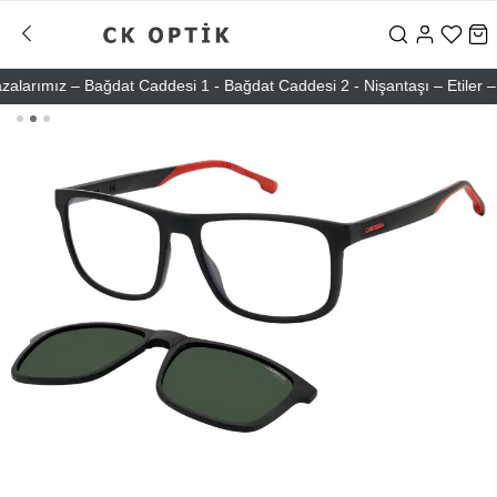
rımız – Bağdat Caddesi 1 - Bağdat Caddesi 2 - Nişantaşı – Etiler – Ata