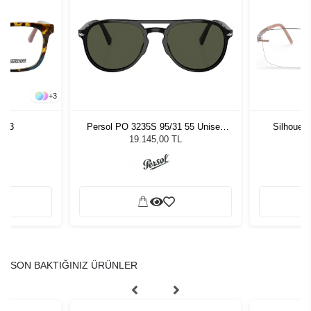
+
3
9 C3
Persol PO 3235S 95/31 55 Unisex
Silhouet
Güneş Gözlüğü
19.145,00 TL
SON BAKTIĞINIZ ÜRÜNLER