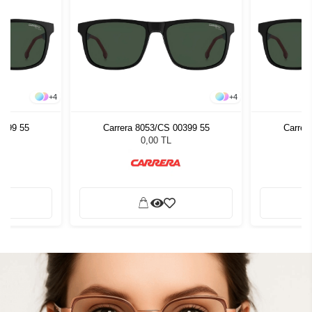
+
4
+
4
0399 55
Carrera 8053/CS 00399 55
Carrer
0,00 TL