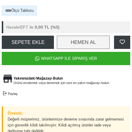
Ölçü Tablosu
Havale/EFT ile
0,00 TL
(%3)
SEPETE EKLE
HEMEN AL
WHATSAPP İLE SİPARİŞ VER
Yakınınızdaki Mağazayı Bulun
Ürünü incelemek veya denemek için size en yakın mağazayı bulun.
Paylaş
Önemli:
Değerli müşterimiz, ürünlerimize deneme sırasında zarar gelmemesi
için güvenlik kilidi takılmıştır. Kilidi açılmış ürünler iade veya
değişime tabi değildir.