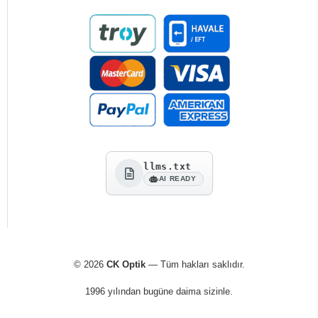
llms.txt
AI READY
© 2026
CK Optik
— Tüm hakları saklıdır.
1996 yılından bugüne daima sizinle.