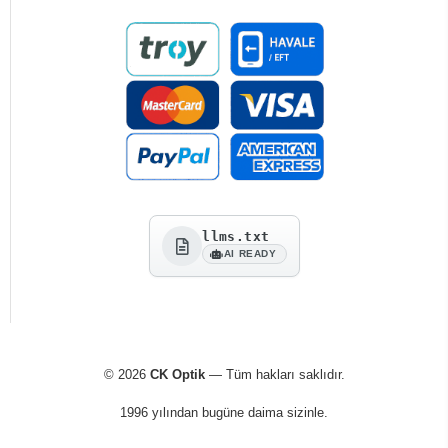
llms.txt
AI READY
© 2026
CK Optik
— Tüm hakları saklıdır.
1996 yılından bugüne daima sizinle.