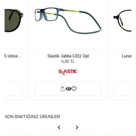
1 55 Unisex
Slastik Jabba C011 Opt
Lunor A
ğü
L
0,00 TL
SON BAKTIĞINIZ ÜRÜNLER