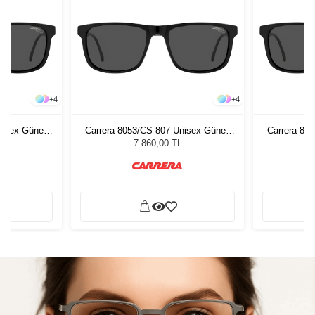
+
4
+
4
nisex Güneş
Carrera 8053/CS 807 Unisex Güneş
Carrera 80
Gözlüğü
7.860,00 TL