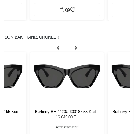
SON BAKTIĞINIZ ÜRÜNLER
187 55 Kadın
Burberry BE 4420U 300187 55 Kadın
Burberry BE
ğü
Güneş Gözlüğü
G
L
16.645,00 TL