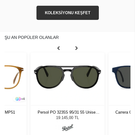
KOLEKSİYONU KEŞFET
ŞU AN POPÜLER OLANLAR
+
4
12 FMP51
Persol PO 3235S 95/31 55 Unisex
Carrera C
Güneş Gözlüğü
G
19.145,00 TL