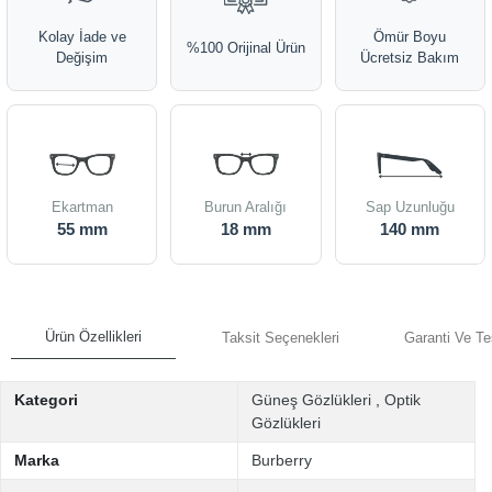
Kolay İade ve
Ömür Boyu
%100 Orijinal Ürün
Değişim
Ücretsiz Bakım
Ekartman
Burun Aralığı
Sap Uzunluğu
55 mm
18 mm
140 mm
Ürün Özellikleri
Taksit Seçenekleri
Garanti Ve Te
Kategori
Güneş Gözlükleri
,
Optik
Gözlükleri
Marka
Burberry