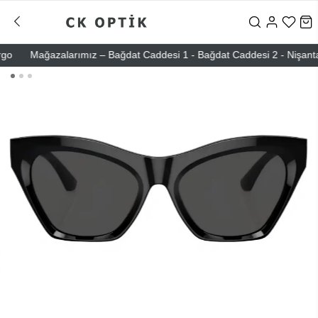
Mağazalarımız – Bağdat Caddesi 1 - Bağdat Caddesi 2 - Nişantaşı – 