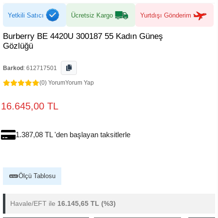
Yetkili Satıcı
Ücretsiz Kargo
Yurtdışı Gönderim
Burberry BE 4420U 300187 55 Kadın Güneş
Gözlüğü
Barkod
:
612717501
(0) Yorum
Yorum Yap
16.645,00 TL
1.387,08 TL 'den başlayan taksitlerle
Ölçü Tablosu
Havale/EFT ile
16.145,65 TL
(%3)