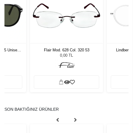
1 55 Unisex
Flair Mod. 628 Col. 320 53
Lindberg
ğü
L
0,00 TL
SON BAKTIĞINIZ ÜRÜNLER