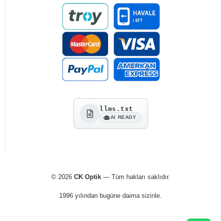
llms.txt
AI READY
© 2026
CK Optik
— Tüm hakları saklıdır.
1996 yılından bugüne daima sizinle.