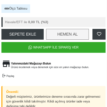
Ölçü Tablosu
Havale/EFT ile
0,00 TL
(%3)
SEPETE EKLE
HEMEN AL
WHATSAPP İLE SİPARİŞ VER
Yakınınızdaki Mağazayı Bulun
Ürünü incelemek veya denemek için size en yakın mağazayı bulun.
Paylaş
Önemli:
Değerli müşterimiz, ürünlerimize deneme sırasında zarar gelmemesi
için güvenlik kilidi takılmıştır. Kilidi açılmış ürünler iade veya
değişime tabi değildir.