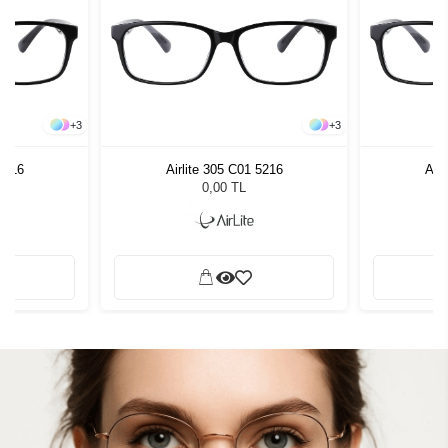
+
3
+
3
 5216
Airlite 305 C01 5216
Airl
0,00 TL