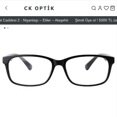
esi 2 - Nişantaşı – Etiler – Ataşehir
Şimdi Üye ol ! 5000 TL üzeri i