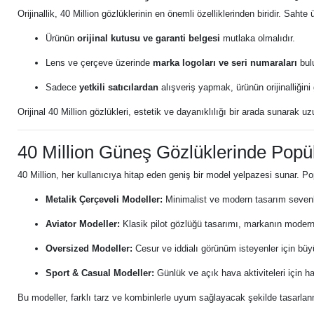
Orijinallik, 40 Million gözlüklerinin en önemli özelliklerinden biridir. Sah
Ürünün
orijinal kutusu ve garanti belgesi
mutlaka olmalıdır.
Lens ve çerçeve üzerinde
marka logoları ve seri numaraları
bul
Sadece
yetkili satıcılardan
alışveriş yapmak, ürünün orijinalliğini 
Orijinal 40 Million gözlükleri, estetik ve dayanıklılığı bir arada sunarak u
40 Million Güneş Gözlüklerinde Popü
40 Million, her kullanıcıya hitap eden geniş bir model yelpazesi sunar. Po
Metalik Çerçeveli Modeller:
Minimalist ve modern tasarım sevenle
Aviator Modeller:
Klasik pilot gözlüğü tasarımı, markanın modern 
Oversized Modeller:
Cesur ve iddialı görünüm isteyenler için büy
Sport & Casual Modeller:
Günlük ve açık hava aktiviteleri için ha
Bu modeller, farklı tarz ve kombinlerle uyum sağlayacak şekilde tasarlanm