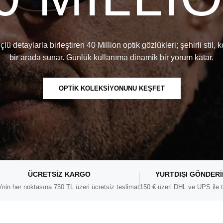
 detaylarla birleştiren 40 Million optik gözlükleri; şehirli stil, k
bir arada sunar. Günlük kullanıma dinamik bir yorum katar.
OPTİK KOLEKSİYONUNU KEŞFET
ÜCRETSIZ KARGO
YURTDIŞI GÖNDER
'nin her noktasına 750 TL üzeri ücretsiz teslimat
150 € üzeri DHL ve UPS ile t