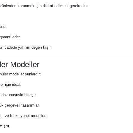
te ürünlerden korunmak için dikkat edilmesi gerekenler:
unur.
garanti eder.
zun vadede yatırım değeri taşır.
ler Modeller
püler modeller şunlardır:
r için ideal.
dokunuşuyla birleşir.
ük çerçeveli tasarımlar.
fif ve fonksiyonel modeller.
ıştır.