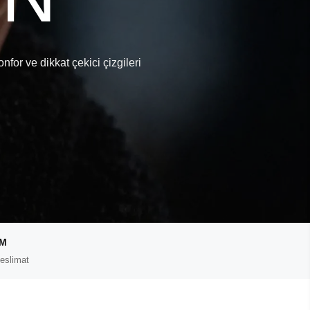
onfor ve dikkat çekici çizgileri
IM
eslimat