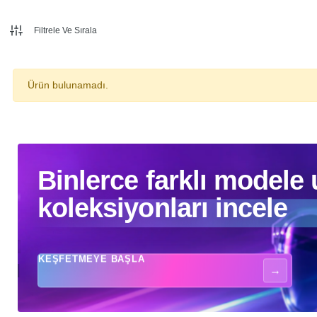
Filtrele Ve Sırala
Ürün bulunamadı.
Binlerce farklı modele ulaşmak için koleksiyonları incele - Güneş gözlükle
Binlerce farklı modele
koleksiyonları incele
KEŞFETMEYE BAŞLA
→