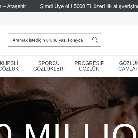
imdi Üye ol ! 5000 TL üzeri ilk alışverişinde 500 TL indirim
KLİPSLİ
SPORCU
PROGRESİF
GÖZLÜ
GÖZLÜK
GÖZLÜKLERİ
GÖZLÜK
CAMLAR
0 MILLI