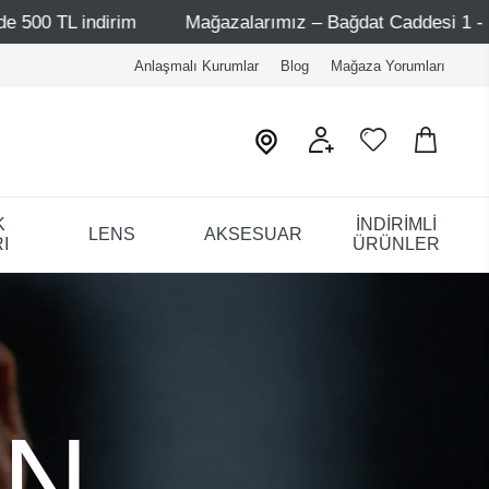
Mağazalarımız – Bağdat Caddesi 1 - Bağdat Caddesi 2 - 
Anlaşmalı Kurumlar
Blog
Mağaza Yorumları
K
İNDİRİMLİ
LENS
AKSESUAR
I
ÜRÜNLER
ON