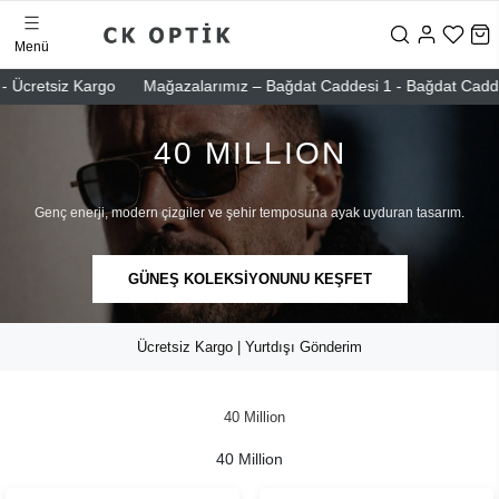
Menü
 Ücretsiz Kargo
Mağazalarımız – Bağdat Caddesi 1 - Bağdat Caddesi 2
40 MILLION
Genç enerji, modern çizgiler ve şehir temposuna ayak uyduran tasarım.
GÜNEŞ KOLEKSİYONUNU KEŞFET
Ücretsiz Kargo | Yurtdışı Gönderim
40 Million
40 Million