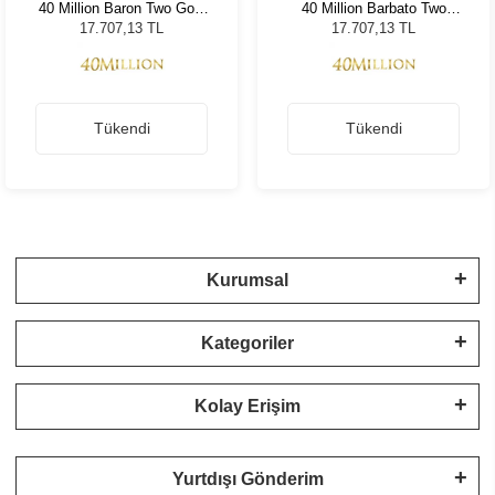
40 Million Baron Two Gold
40 Million Barbato Two
Black 910
Gold Black 610
17.707,13 TL
17.707,13 TL
Tükendi
Tükendi
Kurumsal
Kategoriler
Kolay Erişim
Yurtdışı Gönderim