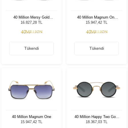
40 Million Mersy Gold
40 Million Magnum One
Matte Black 610
Matte Antique Gun Gold
16.827,28 TL
15.947,42 TL
630
Tükendi
Tükendi
40 Million Magnum One
40 Million Happy Two Gold
Matte Black 610
15.947,42 TL
18.367,03 TL