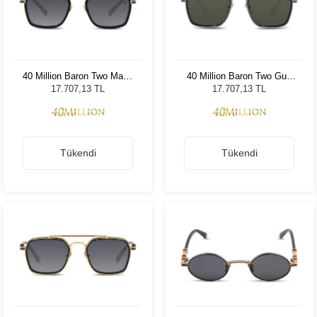
40 Million Baron Two Matte
40 Million Baron Two Gun
Black Black 910
Black 630
17.707,13 TL
17.707,13 TL
Tükendi
Tükendi