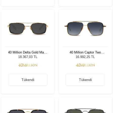
40 Million Delta Gold Matte
40 Million Captor Two
Black 610
Matte Black Gold 910
18.367,03 TL
16.992,25 TL
Tükendi
Tükendi