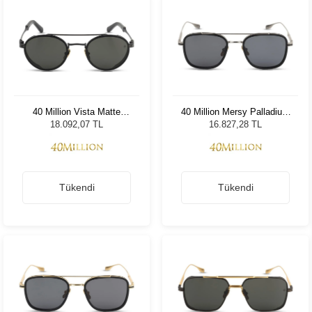
40 Million Vista Matte
40 Million Mersy Palladium
Black 630
Grey Matte Black 610
18.092,07 TL
16.827,28 TL
Tükendi
Tükendi