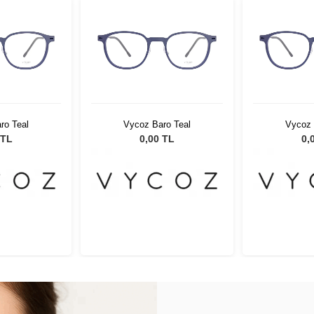
ro Teal
Vycoz Baro Teal
Vycoz 
 TL
0,00 TL
0,