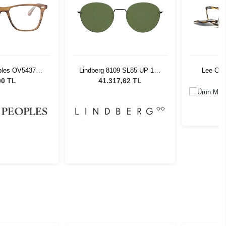
09 SL85 UP 145
Lee Cooper LC 1506 C2
Ninoflex
G
7,62 TL
0,00 TL