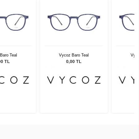
Baro Teal
Vycoz Baro Teal
Vyco
00 TL
0,00 TL