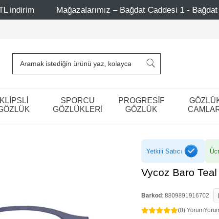
azalarımız – Bağdat Caddesi 1 - Bağdat Caddesi 2 - Nişantaş
KLİPSLİ
SPORCU
PROGRESİF
GÖZLÜ
GÖZLÜK
GÖZLÜKLERİ
GÖZLÜK
CAMLAR
Yetkili Satıcı
Ücr
Vycoz Baro Teal
Barkod
:
8809891916702
(0) Yorum
Yoru