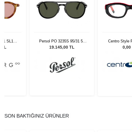
 95/31 55
Centro Style F257 092 51
Mykita Ju
Gözlüğü
Graphite/S
0 TL
0,00 TL
0,00
SON BAKTIĞINIZ ÜRÜNLER