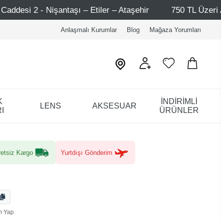
ı – Etiler – Ataşehir
750 TL Üzeri Alışverişlerde - Üc
Anlaşmalı Kurumlar
Blog
Mağaza Yorumları
K
İNDİRİMLİ
LENS
AKSESUAR
I
ÜRÜNLER
etsiz Kargo
Yurtdışı Gönderim
m Yap