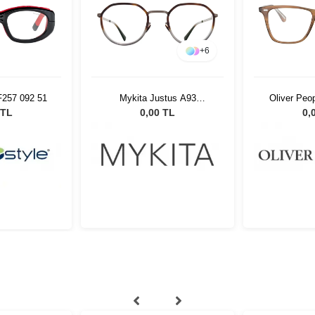
+
6
stus A93
Oliver Peoples OV5437U
Lindberg 81
angy 376
1011 54
 TL
0,00 TL
41.31