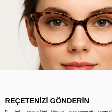
REÇETENİZİ GÖNDERİN
Deneyimli optisyen ekibimiz, ihtiyaçlarınıza en uygun gözlük camı çöz