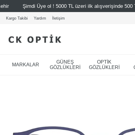
 ol ! 5000 TL üzeri ilk alışverişinde 500 TL indirim
Mağ
Kargo Takibi
Yardım
İletişim
GÜNEŞ
OPTİK
MARKALAR
GÖZLÜKLERİ
GÖZLÜKLERİ