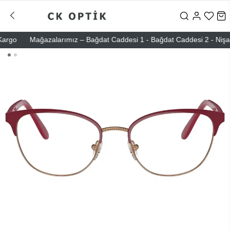
go
Mağazalarımız – Bağdat Caddesi 1 - Bağdat Caddesi 2 - Nişantaşı