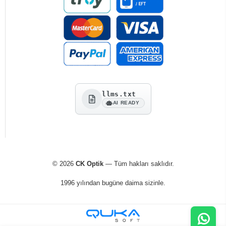
llms.txt
AI READY
© 2026
CK Optik
— Tüm hakları saklıdır.
1996 yılından bugüne daima sizinle.