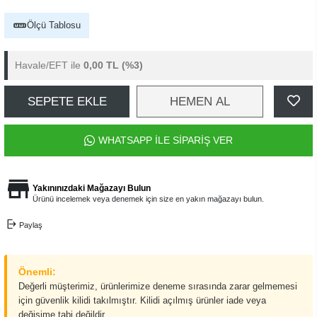
Ölçü Tablosu
Havale/EFT ile
0,00 TL
(%3)
SEPETE EKLE
HEMEN AL
WHATSAPP İLE SİPARİŞ VER
Yakınınızdaki Mağazayı Bulun
Ürünü incelemek veya denemek için size en yakın mağazayı bulun.
Paylaş
Önemli:
Değerli müşterimiz, ürünlerimize deneme sırasında zarar gelmemesi
için güvenlik kilidi takılmıştır. Kilidi açılmış ürünler iade veya
değişime tabi değildir.