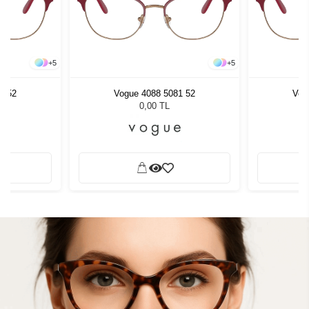
+
5
+
5
1 52
Vogue 4088 5081 52
Vog
0,00 TL