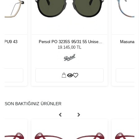
23 PU9 43
Persol PO 3235S 95/31 55 Unisex
Masunaga
Güneş Gözlüğü
19.145,00 TL
SON BAKTIĞINIZ ÜRÜNLER