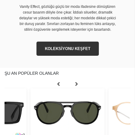
Vanity Effect, gözlüğü güçlü bir moda ifadesine dönüştüren
cesur tasarım diliyle öne çıkar. İddialı siluetler, dramatik
detaylar ve yüksek moda estetiği; her modelde dikkat çekici
bir duruş yaratır. Sınırları zorlayan bu feminen lüks anlayışı,
stilini özgüvenle sergilemek isteyenler için tasarlandı.
KOLEKSİYONU KEŞFET
ŞU AN POPÜLER OLANLAR
+
3