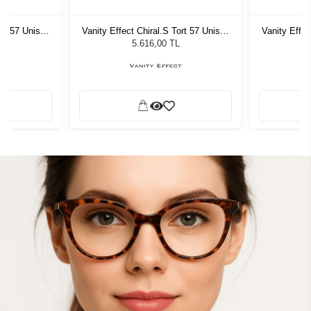
ort 57 Unisex
Vanity Effect Chiral.S Tort 57 Unisex
Vanity Effec
ğü
Güneş Gözlüğü
G
5.616,00 TL