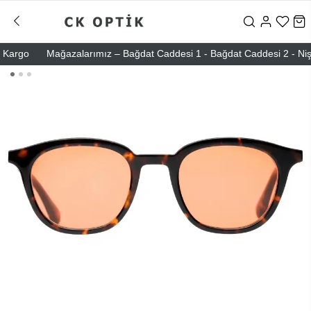
argo
Mağazalarımız – Bağdat Caddesi 1 - Bağdat Caddesi 2 - Nişantaş