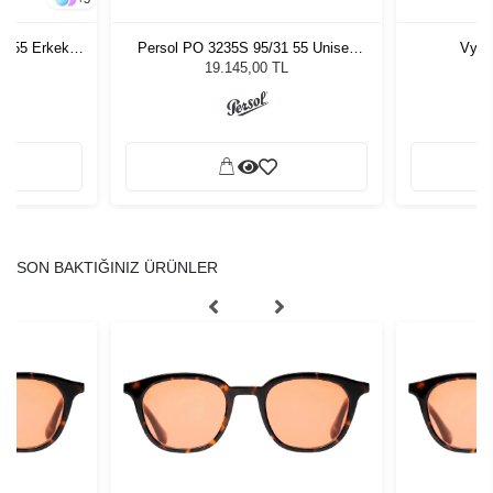
- 55 Erkek
Persol PO 3235S 95/31 55 Unisex
Vyco
ğü
Güneş Gözlüğü
L
19.145,00 TL
SON BAKTIĞINIZ ÜRÜNLER