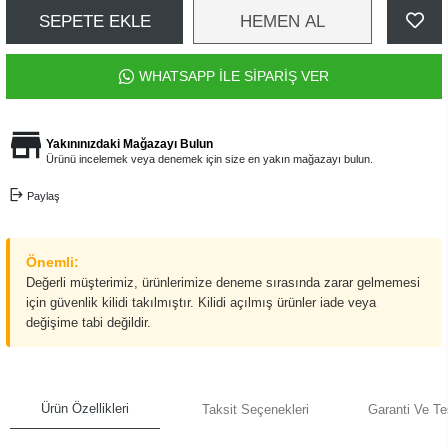
SEPETE EKLE
HEMEN AL
WHATSAPP İLE SİPARİŞ VER
Yakınınızdaki Mağazayı Bulun
Ürünü incelemek veya denemek için size en yakın mağazayı bulun.
Paylaş
Önemli:
Değerli müşterimiz, ürünlerimize deneme sırasında zarar gelmemesi
için güvenlik kilidi takılmıştır. Kilidi açılmış ürünler iade veya
değişime tabi değildir.
Ürün Özellikleri
Taksit Seçenekleri
Garanti Ve Te