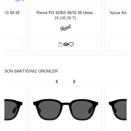
LU-G 50-19
Persol PO 3235S 95/31 55 Unisex
Vycoz Kids 
Güneş Gözlüğü
19.145,00 TL
SON BAKTIĞINIZ ÜRÜNLER