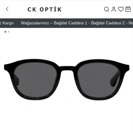
argo
Mağazalarımız – Bağdat Caddesi 1 - Bağdat Caddesi 2 - Nişanta