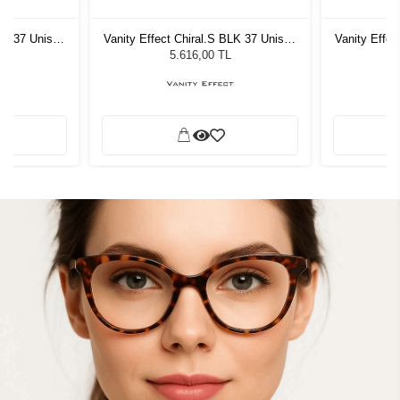
BLK 37 Unisex
Vanity Effect Chiral.S BLK 37 Unisex
Vanity Effec
ğü
Güneş Gözlüğü
G
5.616,00 TL