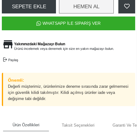
SEPETE EKLE
HEMEN AL
WHATSAPP İLE SİPARİŞ VER
Yakınınızdaki Mağazayı Bulun
Ürünü incelemek veya denemek için size en yakın mağazayı bulun.
Paylaş
Önemli:
Değerli müşterimiz, ürünlerimize deneme sırasında zarar gelmemesi
için güvenlik kilidi takılmıştır. Kilidi açılmış ürünler iade veya
değişime tabi değildir.
Ürün Özellikleri
Taksit Seçenekleri
Garanti Ve Te