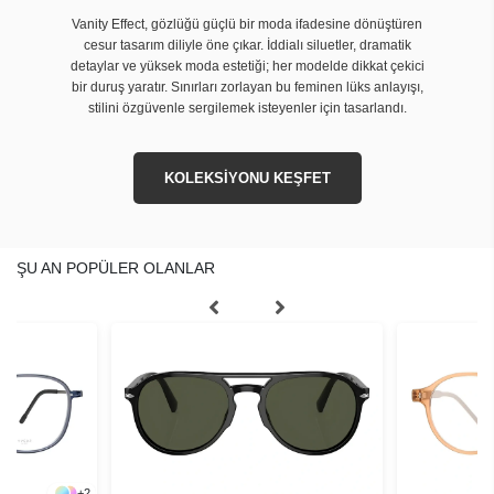
Vanity Effect, gözlüğü güçlü bir moda ifadesine dönüştüren
cesur tasarım diliyle öne çıkar. İddialı siluetler, dramatik
detaylar ve yüksek moda estetiği; her modelde dikkat çekici
bir duruş yaratır. Sınırları zorlayan bu feminen lüks anlayışı,
stilini özgüvenle sergilemek isteyenler için tasarlandı.
KOLEKSİYONU KEŞFET
ŞU AN POPÜLER OLANLAR
+
2