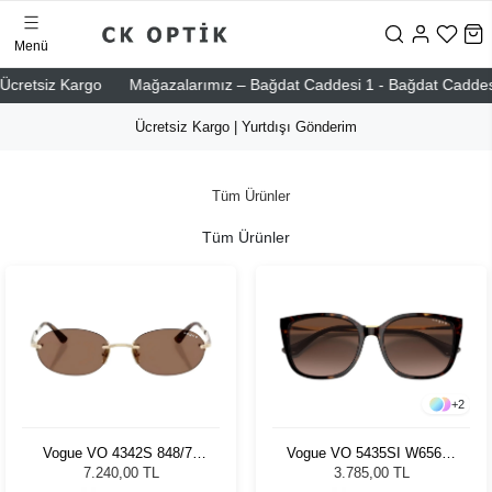
Menü
etsiz Kargo
Mağazalarımız – Bağdat Caddesi 1 - Bağdat Caddesi 2 - N
Ücretsiz Kargo | Yurtdışı Gönderim
Tüm Ürünler
Tüm Ürünler
+
2
Vogue VO 4342S 848/73
Vogue VO 5435SI W65613
55 - 55 Kadın Güneş
55 Kadın Güneş Gözlüğü
7.240,00 TL
3.785,00 TL
Gözlüğü