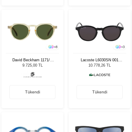
+
8
+
3
David Beckham 1171/S
Lacoste L6030SN 001
EPZ50 Unisex Güneş
Black Unisex Güneş
9.725,00 TL
10.778,26 TL
Gözlüğü
Gözlüğü
Tükendi
Tükendi