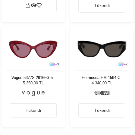
Tükendi
+
3
+
2
Vogue 5377S 29166G 52
Hermossa HM 1594 C1
Kadın Güneş Gözlüğü
Kadın Güneş Gözlüğü
5.350,00 TL
4.340,00 TL
Tükendi
Tükendi