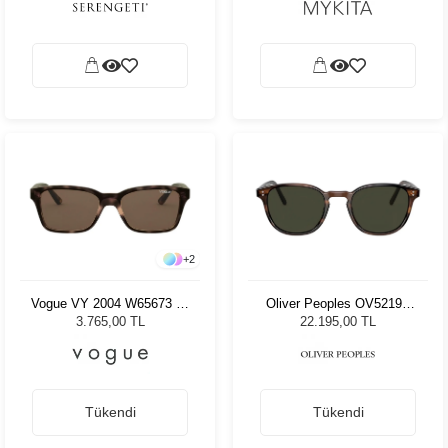
+
2
Vogue VY 2004 W65673 47
Oliver Peoples OV5219S
Kadın Güneş Gözlüğü
1724P1 49 Unisex Güneş
3.765,00 TL
22.195,00 TL
Gözlüğü
Tükendi
Tükendi