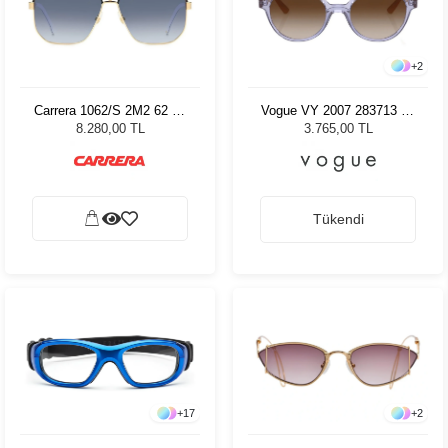
+
2
Carrera 1062/S 2M2 62 08
Vogue VY 2007 283713 45
Erkek Güneş Gözlüğü
Kadın Güneş Gözlüğü
8.280,00 TL
3.765,00 TL
Tükendi
+
17
+
2