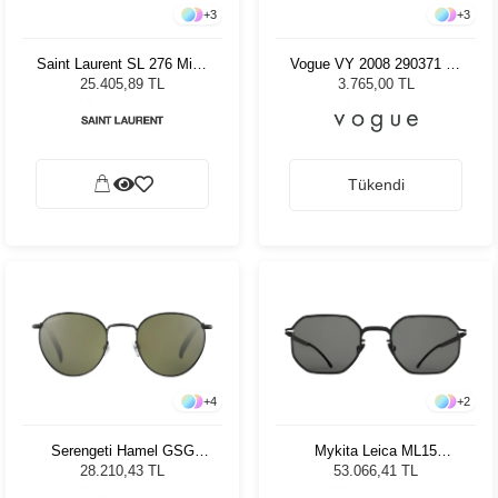
+
3
+
3
Saint Laurent SL 276 Mica
Vogue VY 2008 290371 47
038 Kadın Güneş Gözlüğü
Kadın Güneş Gözlüğü
25.405,89 TL
3.765,00 TL
Tükendi
+
4
+
2
Serengeti Hamel GSG
Mykita Leica ML15
8925 Unisex Güneş
Black/LRed Pol. Unisex
28.210,43 TL
53.066,41 TL
Gözlüğü
Güneş Gözlüğü