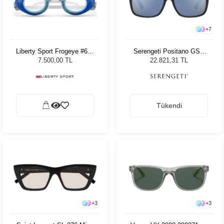
+
7
Liberty Sport Frogeye #630
Serengeti Positano GSG
Blue Fade Crystal 41
8982 Erkek Güneş Gözlüğü
7.500,00 TL
22.821,31 TL
Tükendi
+
3
+
3