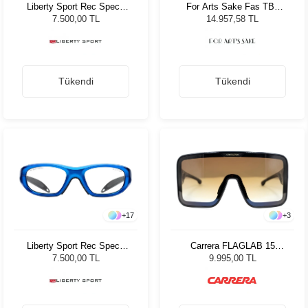
Liberty Sport Rec Specs
For Arts Sake Fas TB2
MX21 51 17 #2
Kadın Güneş Gözlüğü
7.500,00 TL
14.957,58 TL
Tükendi
Tükendi
+
17
+
3
Liberty Sport Rec Specs
Carrera FLAGLAB 15
MX 20 #2 51
80786 CAT 2 Unisex
7.500,00 TL
9.995,00 TL
Güneş Gözlüğü