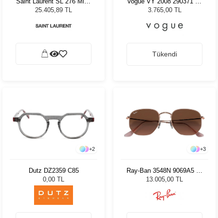
Saint Laurent SL 276 Mica
Vogue VY 2008 290371 47
038 Kadın Güneş Gözlüğü
Kadın Güneş Gözlüğü
25.405,89 TL
3.765,00 TL
Tükendi
+
2
+
3
Dutz DZ2359 C85
Ray-Ban 3548N 9069A5 51
Unisex Güneş Gözlüğü
0,00 TL
13.005,00 TL