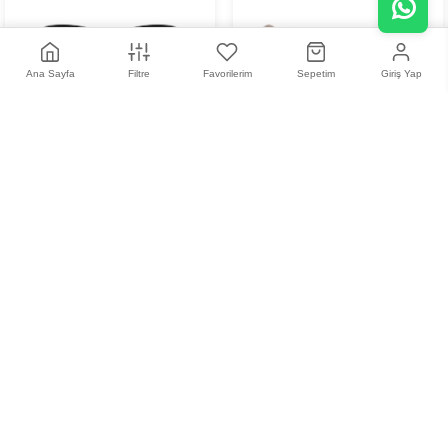
Ana Sayfa
Filtre
Favorilerim
Sepetim
Giriş Yap
+
13
+
5
David Beckham 1140/S
Miu Miu MU 52YS ZVN20F
807/N4 - 50 Unisex Güneş
54 Kadın Güneş Gözlüğü
9.350,00 TL
27.150,00 TL
Gözlüğü
+
5