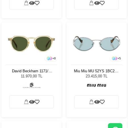
+
8
+
5
David Beckham 1171/S
Miu Miu MU 52YS 1BC20R
EPZ/QT - 49 Unisex Güneş
54 Kadın Güneş Gözlüğü
11.970,00 TL
23.415,00 TL
Gözlüğü