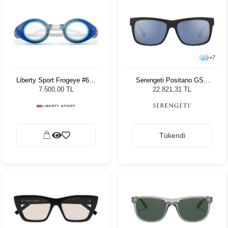
+
7
Liberty Sport Frogeye #630
Serengeti Positano GSG
Blue Fade Crystal 41
8982 Erkek Güneş Gözlüğü
7.500,00 TL
22.821,31 TL
Tükendi