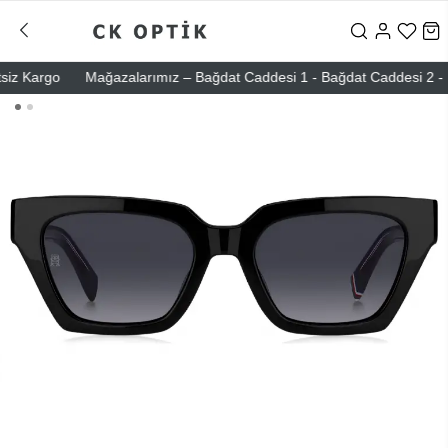
 Kargo
Mağazalarımız – Bağdat Caddesi 1 - Bağdat Caddesi 2 - Nişant