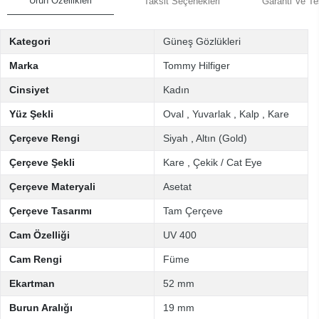
Ürün Özellikleri
Taksit Seçenekleri
Garanti Ve Te
Kategori
Güneş Gözlükleri
Marka
Tommy Hilfiger
Cinsiyet
Kadın
Yüz Şekli
Oval
,
Yuvarlak
,
Kalp
,
Kare
Çerçeve Rengi
Siyah
,
Altın (Gold)
Çerçeve Şekli
Kare
,
Çekik / Cat Eye
Çerçeve Materyali
Asetat
Çerçeve Tasarımı
Tam Çerçeve
Cam Özelliği
UV 400
Cam Rengi
Füme
Ekartman
52 mm
Burun Aralığı
19 mm