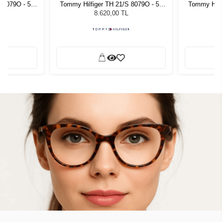
 8079O - 52
Tommy Hilfiger TH 21/S 8079O - 52
Tommy Hilf
zlüğü
Kadın Güneş Gözlüğü
Kadı
8.620,00 TL