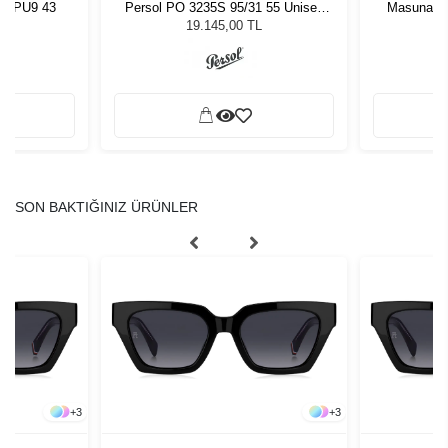
23 PU9 43
Persol PO 3235S 95/31 55 Unisex
Masunaga
Güneş Gözlüğü
19.145,00 TL
SON BAKTIĞINIZ ÜRÜNLER
+
3
+
3