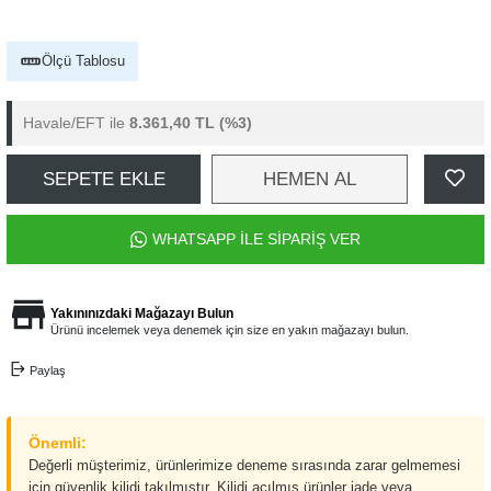
Ölçü Tablosu
Havale/EFT ile
8.361,40 TL
(%3)
SEPETE EKLE
HEMEN AL
WHATSAPP İLE SİPARİŞ VER
Yakınınızdaki Mağazayı Bulun
Ürünü incelemek veya denemek için size en yakın mağazayı bulun.
Paylaş
Önemli:
Değerli müşterimiz, ürünlerimize deneme sırasında zarar gelmemesi
için güvenlik kilidi takılmıştır. Kilidi açılmış ürünler iade veya