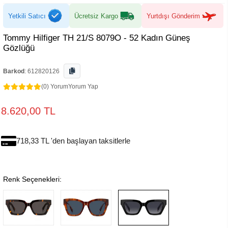
Yetkili Satıcı
Ücretsiz Kargo
Yurtdışı Gönderim
Tommy Hilfiger TH 21/S 8079O - 52 Kadın Güneş
Gözlüğü
Barkod
:
612820126
(0) Yorum
Yorum Yap
8.620,00 TL
718,33 TL 'den başlayan taksitlerle
Renk Seçenekleri: