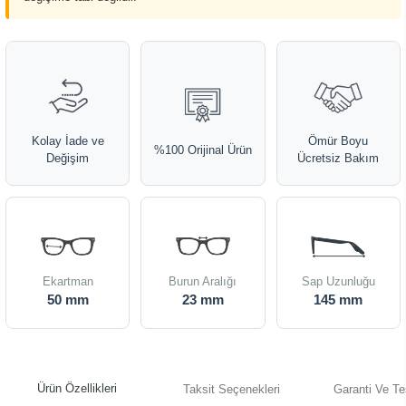
Kolay İade ve
Ömür Boyu
%100 Orijinal Ürün
Değişim
Ücretsiz Bakım
Ekartman
Burun Aralığı
Sap Uzunluğu
50 mm
23 mm
145 mm
Ürün Özellikleri
Taksit Seçenekleri
Garanti Ve Te