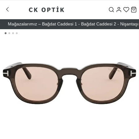
Mağazalarımız – Bağdat Caddesi 1 - Bağdat Caddesi 2 - Nişantaşı – Eti