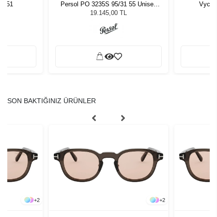
7 51
Persol PO 3235S 95/31 55 Unisex
Vycoz
Güneş Gözlüğü
19.145,00 TL
SON BAKTIĞINIZ ÜRÜNLER
+
2
+
2