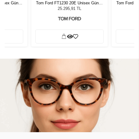
nisex Güneş
Tom Ford FT1230 20E Unisex Güneş
Tom Ford F
Gözlüğü
L
25.295,91 TL