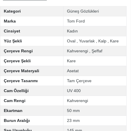
Kategori
Güneş Gözlükleri
Marka
Tom Ford
Cinsiyet
Kadın
Yüz Şekli
Oval
,
Yuvarlak
,
Kalp
,
Kare
Çerçeve Rengi
Kahverengi
,
Şeffaf
Çerçeve Şekli
Kare
Çerçeve Materyali
Asetat
Çerçeve Tasarımı
Tam Çerçeve
Cam Özelliği
UV 400
Cam Rengi
Kahverengi
Ekartman
50 mm
Burun Aralığı
23 mm
Sap Uzunluğu
145 mm