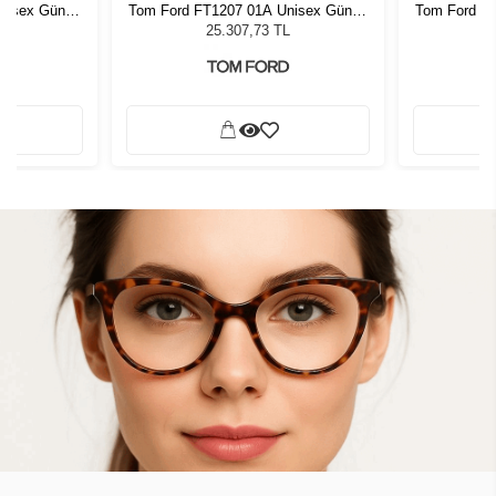
nisex Güneş
Tom Ford FT1207 01A Unisex Güneş
Tom Ford F
Gözlüğü
L
25.307,73 TL