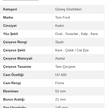
Kategori
Güneş Gözlükleri
Marka
Tom Ford
Cinsiyet
Kadın
Yüz Şekli
Oval
,
Yuvarlak
,
Kalp
,
Kare
Çerçeve Rengi
Siyah
Çerçeve Şekli
Kare
,
Çekik / Cat Eye
Çerçeve Materyali
Asetat
Çerçeve Tasarımı
Tam Çerçeve
Cam Özelliği
UV 400
Cam Rengi
Füme
Ekartman
52 mm
Burun Aralığı
21 mm
Sap Uzunluğu
145 mm