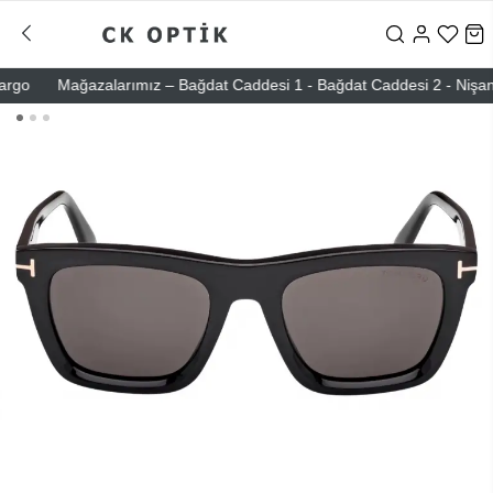
o
Mağazalarımız – Bağdat Caddesi 1 - Bağdat Caddesi 2 - Nişantaşı 