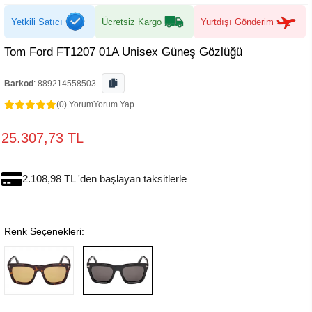
Yetkili Satıcı
Ücretsiz Kargo
Yurtdışı Gönderim
Tom Ford FT1207 01A Unisex Güneş Gözlüğü
Barkod
:
889214558503
(0) Yorum
Yorum Yap
25.307,73 TL
2.108,98 TL 'den başlayan taksitlerle
Renk Seçenekleri: