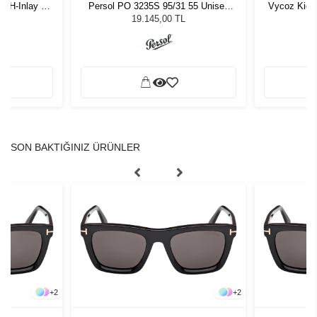
-H-Inlay 53-
Persol PO 3235S 95/31 55 Unisex
Vycoz Kids
Güneş Gözlüğü
19.145,00 TL
SON BAKTIĞINIZ ÜRÜNLER
+
2
+
2