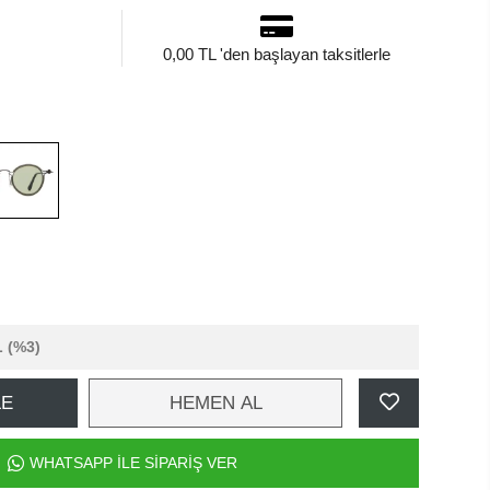
0,00 TL 'den başlayan taksitlerle
L
(%3)
LE
HEMEN AL
WHATSAPP İLE SİPARİŞ VER