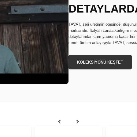
DETAYLARDA
TAVAT, seri üretimin ötesinde; düşünül
markasıdır. İtalyan zanaatkârlığını mo
detaylarından cam yapısına kadar her u
sınırlı üretim anlayışıyla TAVAT, sessiz
KOLEKSİYONU KEŞFET