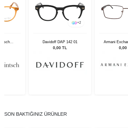
+
2
intsch
Davidoff DAP 142 01
Armani Excha
 C3
6106
L
0,00 TL
0,00
SON BAKTIĞINIZ ÜRÜNLER