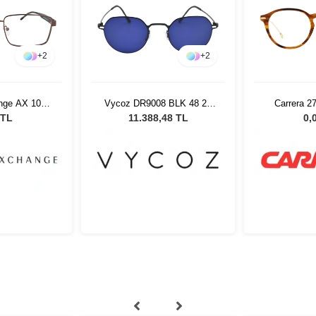
+
2
+
2
nge AX 1037
Vycoz DR9008 BLK 48 21
Carrera 2
 55
Kadın Güneş Gözlüğü
 TL
11.388,48 TL
0,