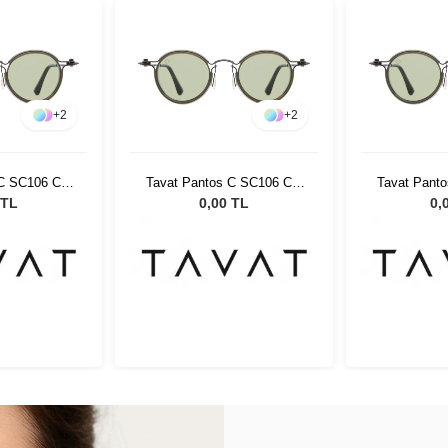
+
2
+
2
C SC106 Col
Tavat Pantos C SC106 Col
Tavat Pant
 SL
VFG SL
VF
 TL
0,00 TL
0,