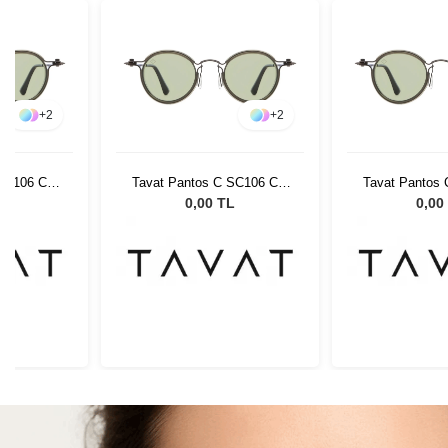
+
2
+
2
SC106 Col
Tavat Pantos C SC106 Col
Tavat Pantos 
L
VFG SL
VFG
L
0,00 TL
0,00