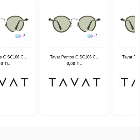
+
2
+
2
os C SC106 Col
Tavat Pantos C SC106 Col
Tavat Pa
G SL
VFG SL
00 TL
0,00 TL