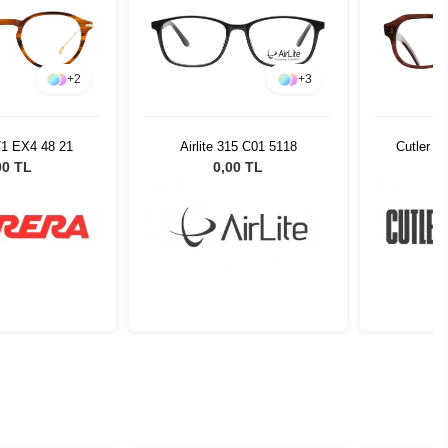
+
2
+
3
71 EX4 48 21
Airlite 315 C01 5118
Cutler a
00 TL
0,00 TL