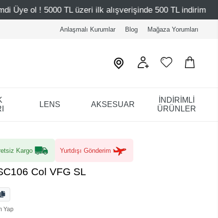
ri ilk alışverişinde 500 TL indirim
Mağazalarımız – Bağ
Anlaşmalı Kurumlar
Blog
Mağaza Yorumları
K
İNDİRİMLİ
LENS
AKSESUAR
I
ÜRÜNLER
etsiz Kargo
Yurtdışı Gönderim
 SC106 Col VFG SL
m Yap