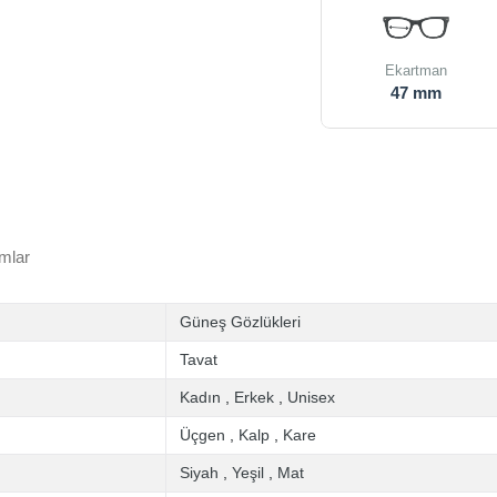
Ekartman
47 mm
mlar
Güneş Gözlükleri
Tavat
Kadın
,
Erkek
,
Unisex
Üçgen
,
Kalp
,
Kare
Siyah
,
Yeşil
,
Mat