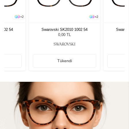
+
2
+
2
1002 54
Swarovski SK2010 1002 54
Swarov
0,00 TL
Tükendi