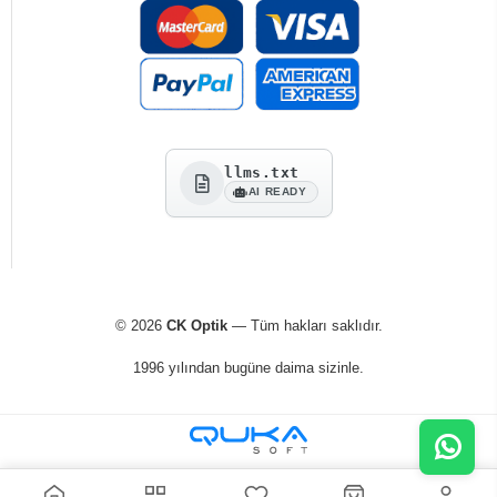
llms.txt
AI READY
© 2026
CK Optik
— Tüm hakları saklıdır.
1996 yılından bugüne daima sizinle.