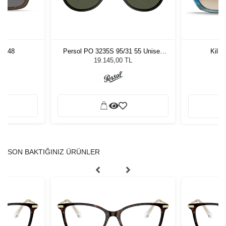
LV 48
Persol PO 3235S 95/31 55 Unisex
Kili
Güneş Gözlüğü
L
19.145,00 TL
SON BAKTIĞINIZ ÜRÜNLER