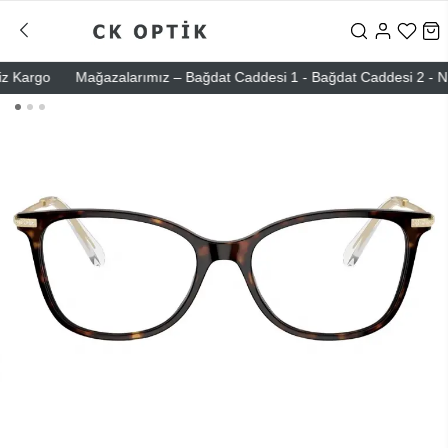
Kargo
Mağazalarımız – Bağdat Caddesi 1 - Bağdat Caddesi 2 - Nişant