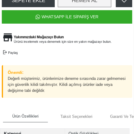
SEPETE EKLE
HEMEN AL
WHATSAPP İLE SİPARİŞ VER
Yakınınızdaki Mağazayı Bulun
Ürünü incelemek veya denemek için size en yakın mağazayı bulun.
Paylaş
Önemli:
Değerli müşterimiz, ürünlerimize deneme sırasında zarar gelmemesi
için güvenlik kilidi takılmıştır. Kilidi açılmış ürünler iade veya
değişime tabi değildir.
Ürün Özellikleri
Taksit Seçenekleri
Garanti Ve Te
Kategori
Optik Gözlükleri