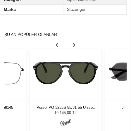
Marka
Slazenger
ŞU AN POPÜLER OLANLAR
U9 58145
Persol PO 3235S 95/31 55 Unisex
Jimm
Güneş Gözlüğü
19.145,00 TL