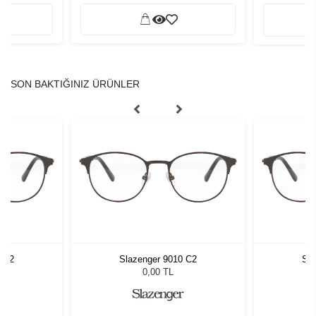
SON BAKTIĞINIZ ÜRÜNLER
0 C2
Slazenger 9010 C2
Sla
0,00 TL