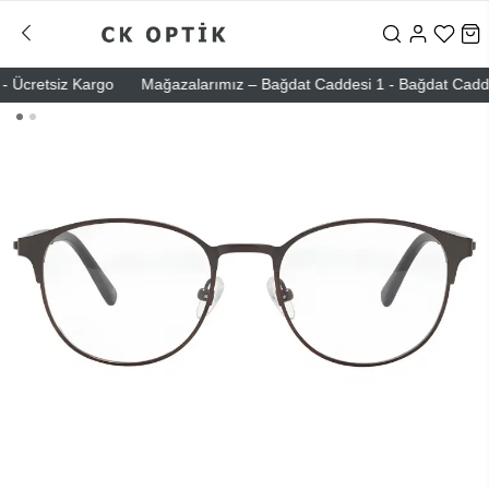
Ücretsiz Kargo
Mağazalarımız – Bağdat Caddesi 1 - Bağdat Caddesi 2 