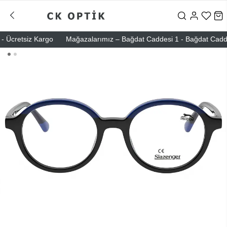
Ücretsiz Kargo
Mağazalarımız – Bağdat Caddesi 1 - Bağdat Caddesi 2 