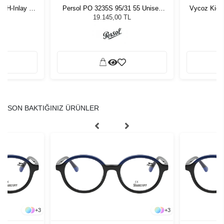
-H-Inlay 53-
Persol PO 3235S 95/31 55 Unisex
Vycoz Kids
Güneş Gözlüğü
19.145,00 TL
SON BAKTIĞINIZ ÜRÜNLER
+
3
+
3