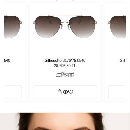
5 8540
Silhouette 8176/75 8540
Silho
L
28.796,89 TL