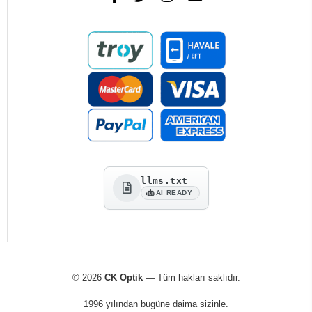
llms.txt
AI READY
© 2026
CK Optik
— Tüm hakları saklıdır.
1996 yılından bugüne daima sizinle.