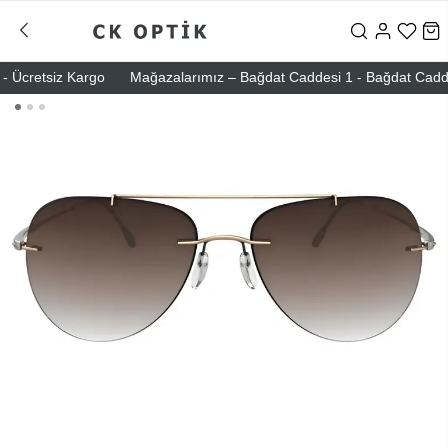
Ücretsiz Kargo
Mağazalarımız – Bağdat Caddesi 1 - Bağdat Caddesi 2