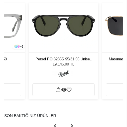
+
9
0 50
Persol PO 3235S 95/31 55 Unisex
Masunaga 
Güneş Gözlüğü
Unis
19.145,00 TL
SON BAKTIĞINIZ ÜRÜNLER