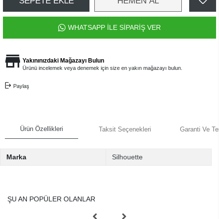
SEPETE EKLE
HEMEN AL
WHATSAPP İLE SİPARİŞ VER
Yakınınızdaki Mağazayı Bulun
Ürünü incelemek veya denemek için size en yakın mağazayı bulun.
Paylaş
Ürün Özellikleri
Taksit Seçenekleri
Garanti Ve Te
Marka
Silhouette
ŞU AN POPÜLER OLANLAR