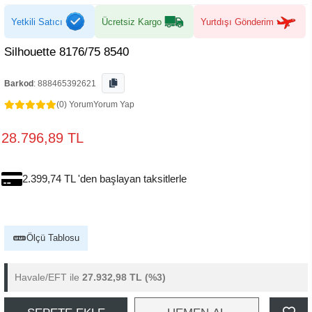
Yetkili Satıcı
Ücretsiz Kargo
Yurtdışı Gönderim
Silhouette 8176/75 8540
Barkod
:
888465392621
(0) Yorum
Yorum Yap
28.796,89 TL
2.399,74 TL 'den başlayan taksitlerle
Ölçü Tablosu
Havale/EFT ile
27.932,98 TL
(%3)