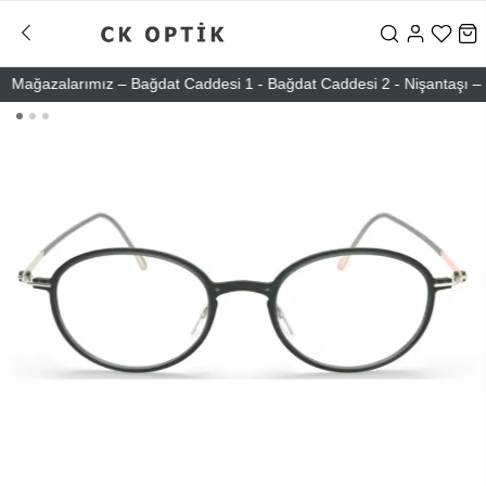
ğazalarımız – Bağdat Caddesi 1 - Bağdat Caddesi 2 - Nişantaşı – Etile