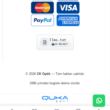
llms.txt
AI READY
© 2026
CK Optik
— Tüm hakları saklıdır.
1996 yılından bugüne daima sizinle.