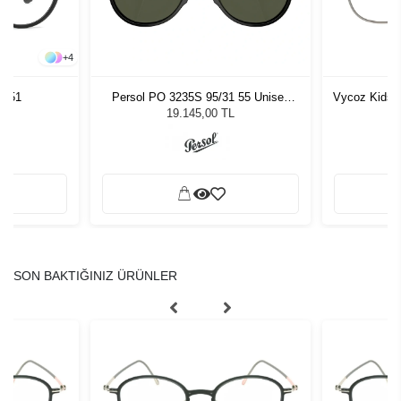
+
4
LX51
Persol PO 3235S 95/31 55 Unisex
Vycoz Kids 
Güneş Gözlüğü
19.145,00 TL
SON BAKTIĞINIZ ÜRÜNLER