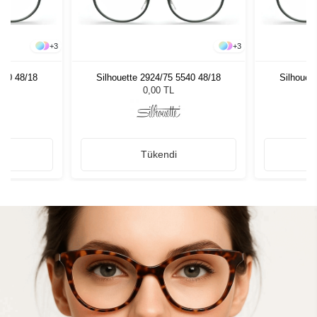
+
3
+
3
540 48/18
Silhouette 2924/75 5540 48/18
Silhouet
0,00 TL
Tükendi