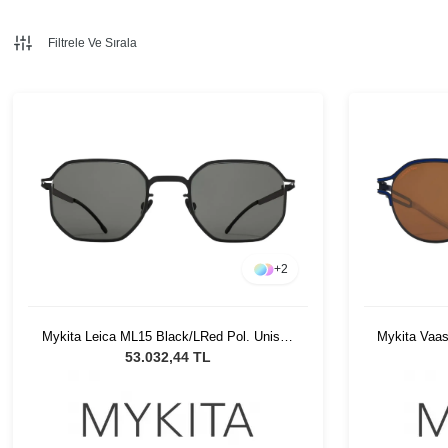
Filtrele Ve Sırala
+
2
Mykita Leica ML15 Black/LRed Pol. Unisex
Mykita Vaas
Güneş Gözlüğü
U
53.032,44 TL