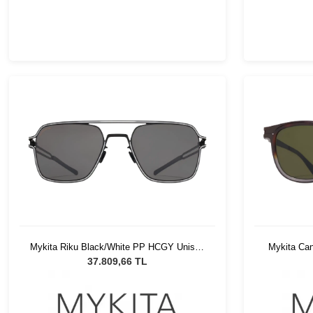
Mykita Riku Black/White PP HCGY Unisex
Mykita Can
Güneş Gözlüğü
U
37.809,66 TL