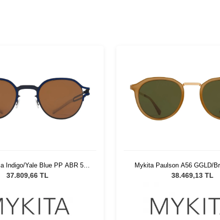
a Indigo/Yale Blue PP ABR 514
Mykita Paulson A56 GGLD/Br
nisex Güneş Gözlüğü
Unisex Güneş Gözlü
37.809,66 TL
38.469,13 TL