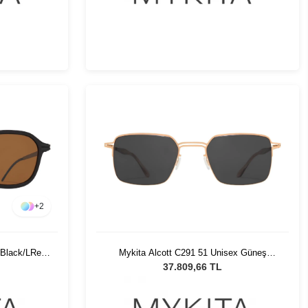
+
2
 Black/LRed
Mykita Alcott C291 51 Unisex Güneş
ğü
Gözlüğü
37.809,66 TL