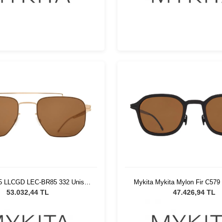
5 LLCGD LEC-BR85 332 Unisex
Mykita Mykita Mylon Fir C579
Güneş Gözlüğü
Unisex Güneş Gözlü
53.032,44 TL
47.426,94 TL