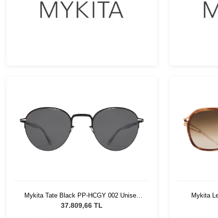
Mykita Tate Black PP-HCGY 002 Unisex
Mykita 
Güneş Gözlüğü
U
37.809,66 TL