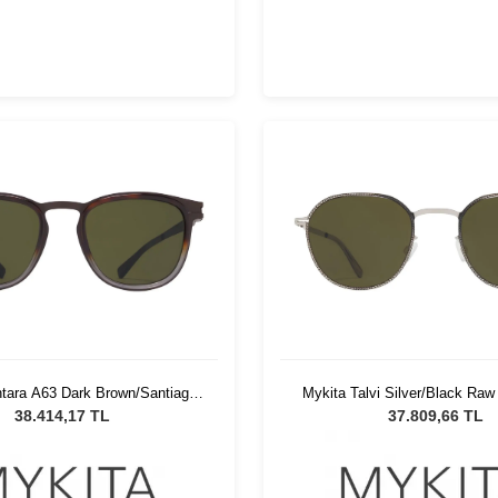
tara A63 Dark Brown/Santiago
Mykita Talvi Silver/Black Ra
nisex Güneş Gözlüğü
052 Unisex Güneş Göz
38.414,17 TL
37.809,66 TL