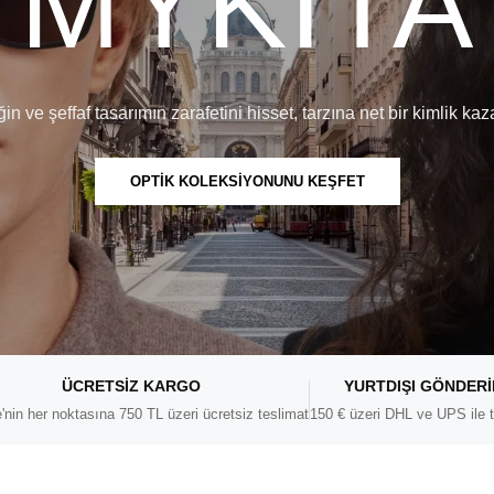
MYKITA
iğin ve şeffaf tasarımın zarafetini hisset, tarzına net bir kimlik kaza
OPTİK KOLEKSİYONUNU KEŞFET
ÜCRETSIZ KARGO
YURTDIŞI GÖNDER
'nin her noktasına 750 TL üzeri ücretsiz teslimat
150 € üzeri DHL ve UPS ile t