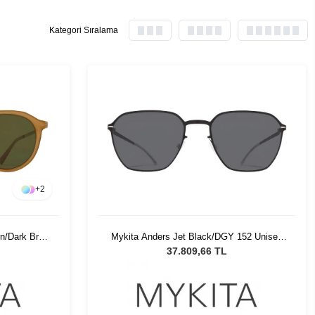
Kategori Sıralama
+
2
n/Dark Brn
Mykita Anders Jet Black/DGY 152 Unisex
ğü
Güneş Gözlüğü
37.809,66 TL