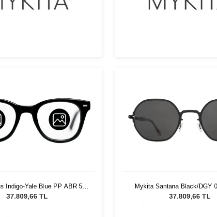
Mykita Santana Black/DGY 0
s Indigo-Yale Blue PP ABR 514
Güneş Gözlüğü
nisex Güneş Gözlüğü
37.809,66 TL
37.809,66 TL