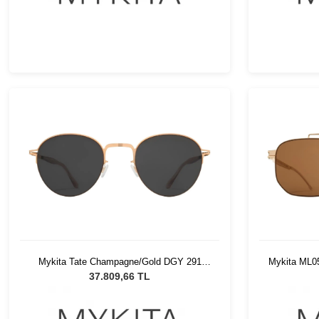
Mykita Tate Champagne/Gold DGY 291
Mykita ML0
Unisex Güneş Gözlüğü
37.809,66 TL