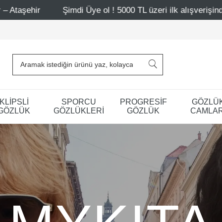
e ol ! 5000 TL üzeri ilk alışverişinde 500 TL indirim
Ma
KLİPSLİ
SPORCU
PROGRESİF
GÖZLÜ
GÖZLÜK
GÖZLÜKLERİ
GÖZLÜK
CAMLAR