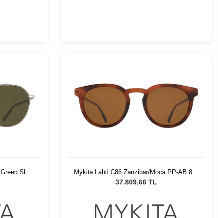
w Green SLD
Mykita Lahti C86 Zanzibar/Moca PP-AB 852
lüğü
Unisex Güneş Gözlüğü
37.809,66 TL