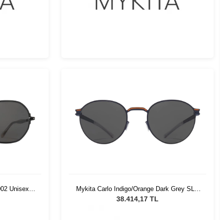
02 Unisex
Mykita Carlo Indigo/Orange Dark Grey SLD
431 Unisex Güneş Gözlüğü
38.414,17 TL