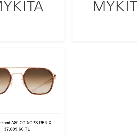
Leeland A80 CGD/GPS RBR-X
nisex Güneş Gözlüğü
37.809,66 TL