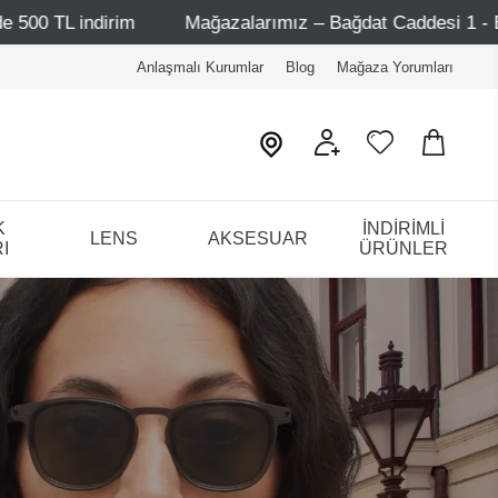
ğazalarımız – Bağdat Caddesi 1 - Bağdat Caddesi 2 - Nişanta
Anlaşmalı Kurumlar
Blog
Mağaza Yorumları
K
İNDİRİMLİ
LENS
AKSESUAR
I
ÜRÜNLER