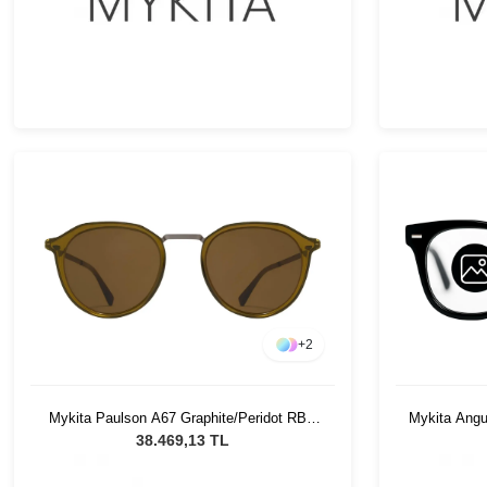
+
2
Mykita Paulson A67 Graphite/Peridot RBR
Mykita Angu
Unisex Güneş Gözlüğü
U
38.469,13 TL