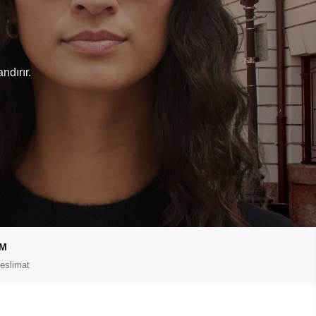
ndırır.
IM
eslimat