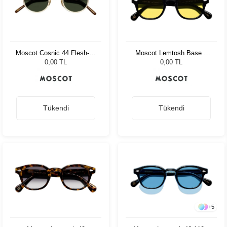
Moscot Cosnic 44 Flesh-D.
Moscot Lemtosh Base 2
Brown/Gold G15 Pln
Sun 49 Black Mellow
0,00 TL
0,00 TL
Yellow
Tükendi
Tükendi
+
5