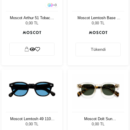
+
3
Moscot Arthur 51 Tobacco
Moscot Lemtosh Base 2
Cr-39 Green
Sun 46 Black Cabernet
0,00 TL
0,00 TL
Tükendi
Moscot Dolt Sun
Moscot Lemtosh 49 110 Ii
Flesh/Tortoise Cr-39 Pl
Blue Celebrity Blue
0,00 TL
0,00 TL
G15