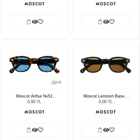
+
3
Moscot Arthur Nv51
Moscot Lemtosh Base 2
Tortoise Celebrity Blue
Sun 49 Black Amber
0,00 TL
0,00 TL