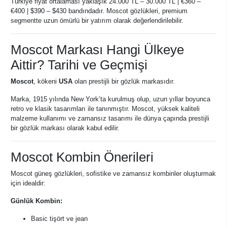
Türkiye fiyat ortalaması yaklaşık 24.000 TL – 30.000 TL | €360 –
€400 | $390 – $430 bandındadır. Moscot gözlükleri, premium
segmentte uzun ömürlü bir yatırım olarak değerlendirilebilir.
Moscot Markası Hangi Ülkeye
Aittir? Tarihi ve Geçmişi
Moscot
, kökeni
USA
olan prestijli bir gözlük markasıdır.
Marka, 1915 yılında New York’ta kurulmuş olup, uzun yıllar boyunca
retro ve klasik tasarımları ile tanınmıştır. Moscot, yüksek kaliteli
malzeme kullanımı ve zamansız tasarımı ile dünya çapında prestijli
bir gözlük markası olarak kabul edilir.
Moscot Kombin Önerileri
Moscot güneş gözlükleri, sofistike ve zamansız kombinler oluşturmak
için idealdir:
Günlük Kombin:
Basic tişört ve jean