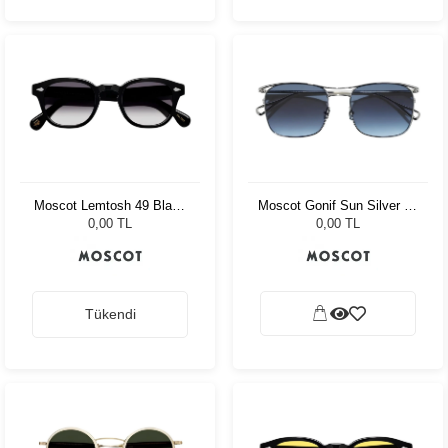
Moscot Lemtosh 49 Black
Moscot Gonif Sun Silver 54
American Grey Fade
Denim Blue
0,00 TL
0,00 TL
Tükendi