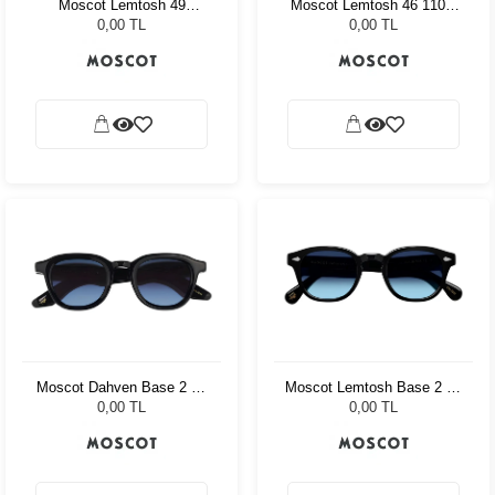
Moscot Lemtosh 49
Moscot Lemtosh 46 110 Ii
Tortoise American Grey
Blue Celebrity Blue
0,00 TL
0,00 TL
Fade
Moscot Dahven Base 2 47
Moscot Lemtosh Base 2 46
Black Denim Blue
Black Denim Blue
0,00 TL
0,00 TL