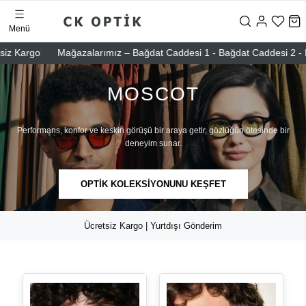
Menü
rgo
Mağazalarımız – Bağdat Caddesi 1 - Bağdat Caddesi 2 - Nişantaş
MOSCOT
Performans, konfor ve keskin görüşü bir araya getir, gözlüğün ötesinde bir
deneyim sunar.
OPTİK KOLEKSİYONUNU KEŞFET
Ücretsiz Kargo | Yurtdışı Gönderim