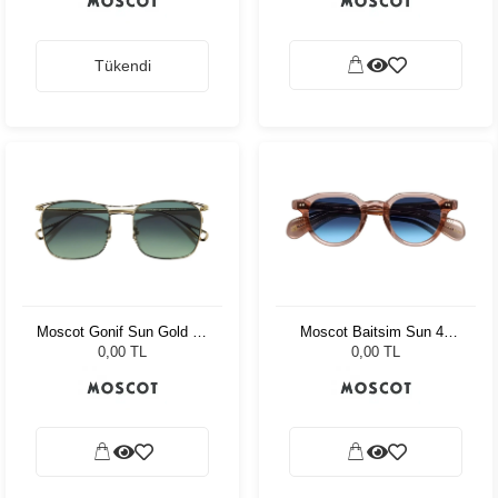
Tükendi
Moscot Gonif Sun Gold 54
Moscot Baitsim Sun 48
Forest Wood
Vintage Rose Den Bl
0,00 TL
0,00 TL