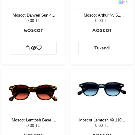
+
3
Moscot Dahven Sun 47
Moscot Arthur Nv 51
Tortoise Forest Wood
Charcoal Amr.Grey Fade
0,00 TL
0,00 TL
Tükendi
Moscot Lemtosh Base 2
Moscot Lemtosh 49 110 Ii
Sun 46 Tort Cabernet
Blue Denim Blue
0,00 TL
0,00 TL