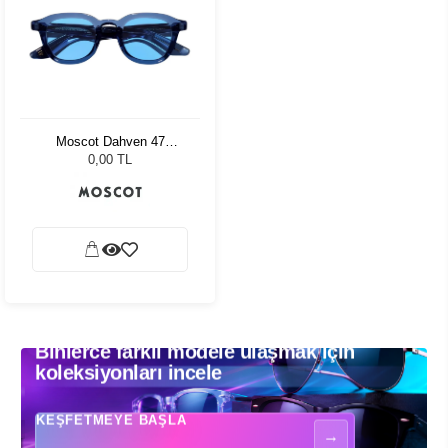
Moscot Dahven 47
Sapphire Celebrity Blue
0,00 TL
Binlerce farklı modele ulaşmak için
Binlerce farklı modele ulaşmak için koleksiyonları incele - Güneş gözlükle
koleksiyonları incele
KEŞFETMEYE BAŞLA
→