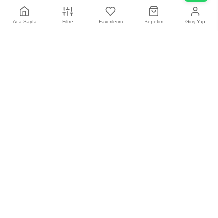
Ana Sayfa
Filtre
Favorilerim
Sepetim
Giriş Yap
Müşteri Hizmetleri
0216 385 43 85
Bizi Takip Edin