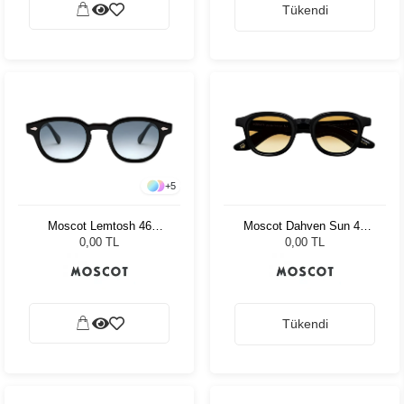
Tükendi
+
5
Moscot Lemtosh 46
Moscot Dahven Sun 47
Tortoise American Grey
Black Chestnut Fade
0,00 TL
0,00 TL
Fade
Tükendi