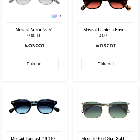
+
3
Moscot Arthur Nv 51
Moscot Lemtosh Base 2
Charcoal Amr.Grey Fade
Sun 46 Tort Cabernet
0,00 TL
0,00 TL
Tükendi
Tükendi
Moscot Lemtosh 49 110 Ii
Moscot Gonif Sun Gold 54