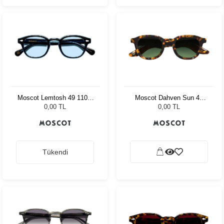
Moscot Lemtosh 49 110 Ii
Moscot Dahven Sun 47
Blue Bel Air Blue
Tortoise Forest Wood
0,00 TL
0,00 TL
Tükendi