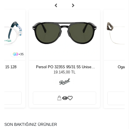
+
35
43 15 128
Persol PO 3235S 95/31 55 Unisex
Oga 1
Güneş Gözlüğü
19.145,00 TL
SON BAKTIĞINIZ ÜRÜNLER