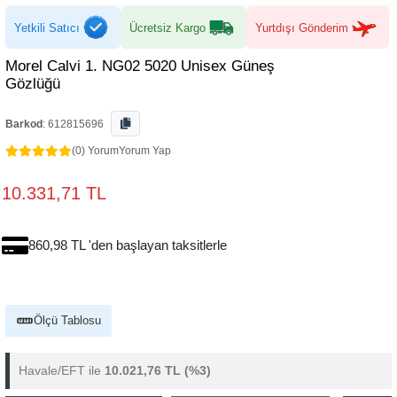
Yetkili Satıcı
Ücretsiz Kargo
Yurtdışı Gönderim
Morel Calvi 1. NG02 5020 Unisex Güneş
Gözlüğü
Barkod
:
612815696
(0) Yorum
Yorum Yap
10.331,71 TL
860,98 TL 'den başlayan taksitlerle
Ölçü Tablosu
Havale/EFT ile
10.021,76 TL
(%3)