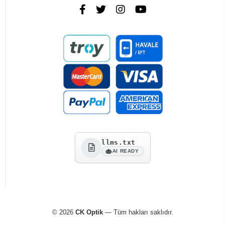
llms.txt
AI READY
© 2026
CK Optik
— Tüm hakları saklıdır.