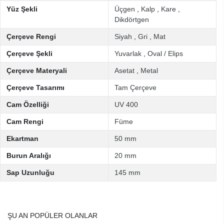
Yüz Şekli
Üçgen
,
Kalp
,
Kare
,
Dikdörtgen
Çerçeve Rengi
Siyah
,
Gri
,
Mat
Çerçeve Şekli
Yuvarlak
,
Oval / Elips
Çerçeve Materyali
Asetat
,
Metal
Çerçeve Tasarımı
Tam Çerçeve
Cam Özelliği
UV 400
Cam Rengi
Füme
Ekartman
50 mm
Burun Aralığı
20 mm
Sap Uzunluğu
145 mm
ŞU AN POPÜLER OLANLAR