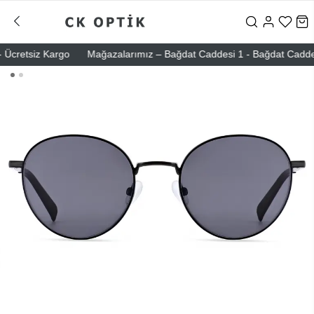
cretsiz Kargo
Mağazalarımız – Bağdat Caddesi 1 - Bağdat Caddesi 2 -