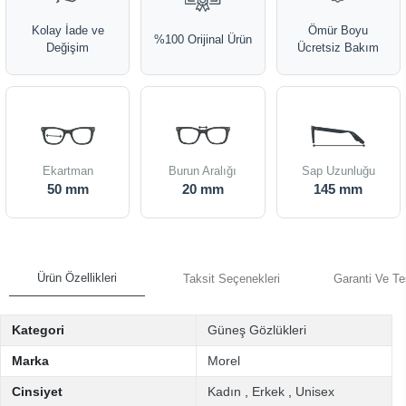
Kolay İade ve
Ömür Boyu
%100 Orijinal Ürün
Değişim
Ücretsiz Bakım
Ekartman
Burun Aralığı
Sap Uzunluğu
50 mm
20 mm
145 mm
Ürün Özellikleri
Taksit Seçenekleri
Garanti Ve Te
Kategori
Güneş Gözlükleri
Marka
Morel
Cinsiyet
Kadın
,
Erkek
,
Unisex