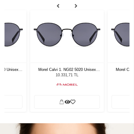
020 Unisex
Morel Calvi 1. NG02 5020 Unisex
Morel Cal
ğü
Güneş Gözlüğü
G
L
10.331,71 TL