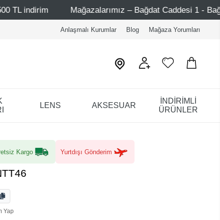
Mağazalarımız – Bağdat Caddesi 1 - Bağdat Caddesi 2 - Nişan
Anlaşmalı Kurumlar
Blog
Mağaza Yorumları
K
İNDİRİMLİ
LENS
AKSESUAR
I
ÜRÜNLER
etsiz Kargo
Yurtdışı Gönderim
NTT46
m Yap