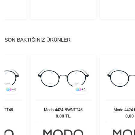
SON BAKTIĞINIZ ÜRÜNLER
+
4
+
4
WNTT46
Modo 4424 BWNTT46
Modo 4424
L
0,00 TL
0,00