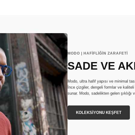
MODO | HAFİFLİĞİN ZARAFETİ
SADE VE AK
Modo, ultra hafif yapısı ve minimal ta
İnce çizgiler, dengeli formlar ve kalite
sunar. Modo, sadelikten gelen şıklığı ve 
KOLEKSİYONU KEŞFET