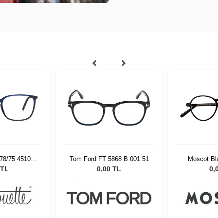
978/75 4510
Tom Ford FT 5868 B 001 51
Moscot Bl
18
0200-01 B
 TL
0,00 TL
0,