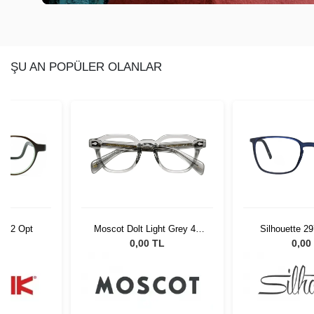
ŞU AN POPÜLER OLANLAR
C002 Opt
Moscot Dolt Light Grey 49
Silhouette 2
1202-01
54/
L
0,00 TL
0,00