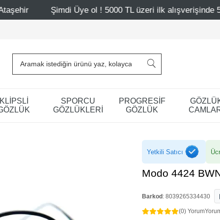
Üye ol ! 5000 TL üzeri ilk alışverişinde 500 TL indirim
KLİPSLİ
SPORCU
PROGRESİF
GÖZLÜ
GÖZLÜK
GÖZLÜKLERİ
GÖZLÜK
CAMLAR
Yetkili Satıcı
Ücr
Modo 4424 BW
Barkod
:
8039265334430
(0) Yorum
Yoru