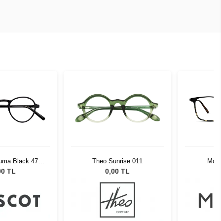
uma Black 47
Theo Sunrise 011
Modo
LU20047AC01
MO70
00 TL
0,00 TL