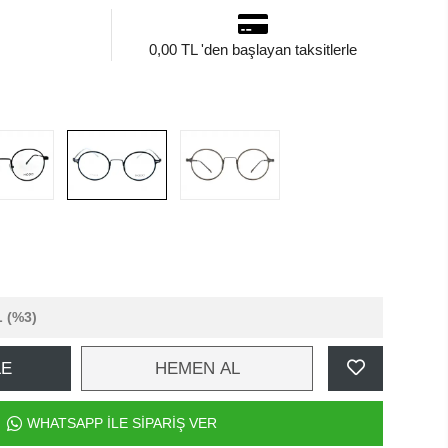
0,00 TL 'den başlayan taksitlerle
L
(%3)
LE
HEMEN AL
WHATSAPP İLE SİPARİŞ VER