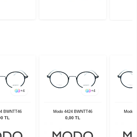
+
4
+
4
24 BWNTT46
Modo 4424 BWNTT46
Modo 
00 TL
0,00 TL