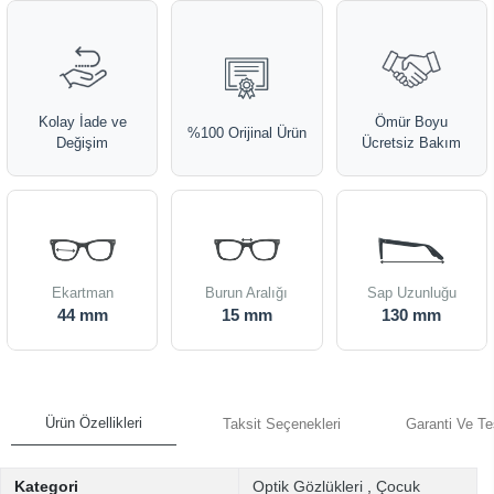
Kolay İade ve
Ömür Boyu
%100 Orijinal Ürün
Değişim
Ücretsiz Bakım
Ekartman
Burun Aralığı
Sap Uzunluğu
44 mm
15 mm
130 mm
Ürün Özellikleri
Taksit Seçenekleri
Garanti Ve Te
Kategori
Optik Gözlükleri
,
Çocuk