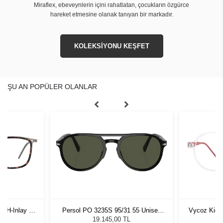
Miraflex, ebeveynlerin içini rahatlatan, çocukların özgürce
hareket etmesine olanak tanıyan bir markadır.
KOLEKSİYONU KEŞFET
ŞU AN POPÜLER OLANLAR
-H-Inlay 53-
Persol PO 3235S 95/31 55 Unisex
Vycoz Kids
Güneş Gözlüğü
19.145,00 TL