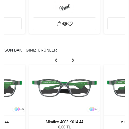
SON BAKTIĞINIZ ÜRÜNLER
+
6
+
6
14 44
Miraflex 4002 K614 44
Mira
0,00 TL