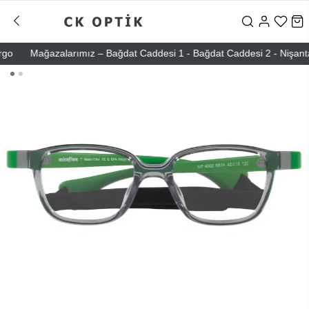
Mağazalarımız – Bağdat Caddesi 1 - Bağdat Caddesi 2 - Nişantaşı – 