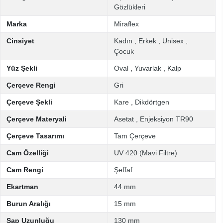
Gözlükleri
Marka
Miraflex
Cinsiyet
Kadın
,
Erkek
,
Unisex
,
Çocuk
Yüz Şekli
Oval
,
Yuvarlak
,
Kalp
Çerçeve Rengi
Gri
Çerçeve Şekli
Kare
,
Dikdörtgen
Çerçeve Materyali
Asetat
,
Enjeksiyon TR90
Çerçeve Tasarımı
Tam Çerçeve
Cam Özelliği
UV 420 (Mavi Filtre)
Cam Rengi
Şeffaf
Ekartman
44 mm
Burun Aralığı
15 mm
Sap Uzunluğu
130 mm