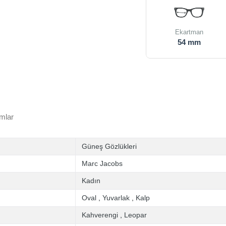
Ekartman
54 mm
mlar
Güneş Gözlükleri
Marc Jacobs
Kadın
Oval
,
Yuvarlak
,
Kalp
Kahverengi
,
Leopar