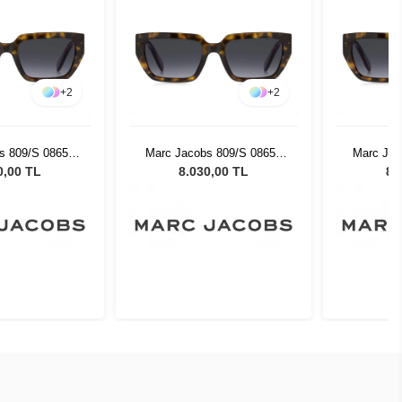
+
2
+
2
s 809/S 08654
Marc Jacobs 809/S 08654
Marc Jac
neş Gözlüğü
Kadın Güneş Gözlüğü
Kadın 
0,00 TL
8.030,00 TL
8.