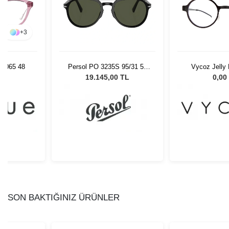
+
3
 3065 48
Persol PO 3235S 95/31 55
Vycoz Jelly
Unisex Güneş Gözlüğü
L
19.145,00 TL
0,00
SON BAKTIĞINIZ ÜRÜNLER