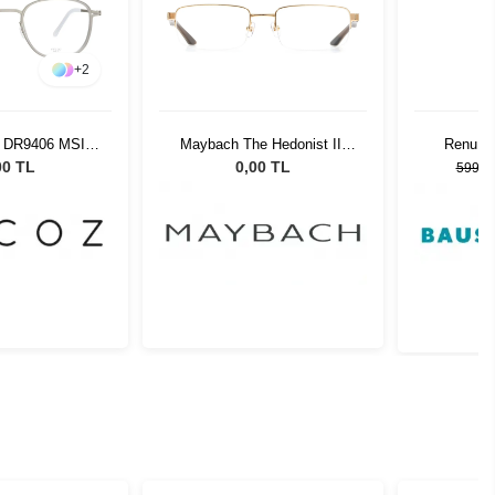
+
2
a DR9406 MSIL-
Maybach The Hedonist III
Renu A
 50-19
MG-WP-Z25
00 TL
0,00 TL
599,0