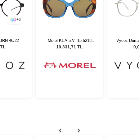
+
6
 BRN 46/22
Morel KEA 5.VT15 5218
Vycoz Durr
Kadın Güneş Gözlüğü
LG
 TL
10.331,71 TL
0,