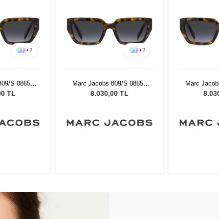
+
2
+
2
809/S 08654
Marc Jacobs 809/S 08654
Marc Jacob
ş Gözlüğü
Kadın Güneş Gözlüğü
Kadın Gü
00 TL
8.030,00 TL
8.03