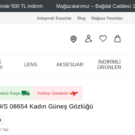
rim
Mağazalarımız – Bağdat Caddesi 1 - Bağdat Caddesi 
Anlaşmalı Kurumlar
Blog
Mağaza Yorumları
K
İNDİRİMLİ
LENS
AKSESUAR
I
ÜRÜNLER
etsiz Kargo
Yurtdışı Gönderim
9/S 08654 Kadın Güneş Gözlüğü
m Yap