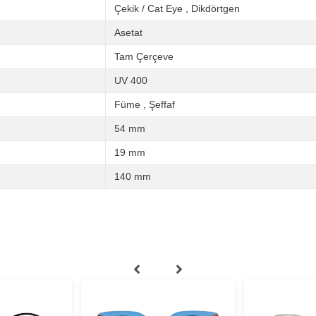
Çekik / Cat Eye
,
Dikdörtgen
Asetat
Tam Çerçeve
UV 400
Füme
,
Şeffaf
54 mm
19 mm
140 mm