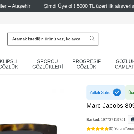
Şimdi Üye ol ! 5000 TL üzeri ilk alışverişinde 500 TL indi
KLİPSLİ
SPORCU
PROGRESİF
GÖZLÜ
GÖZLÜK
GÖZLÜKLERİ
GÖZLÜK
CAMLAR
Yetkili Satıcı
Ücr
Marc Jacobs 80
Barkod
:
197737119751
(0) Yorum
Yoru