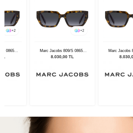
+
2
+
2
9/S 08654
Marc Jacobs 809/S 08654
Marc Jacobs 
Gözlüğü
Kadın Güneş Gözlüğü
Kadın Güne
 TL
8.030,00 TL
8.030,