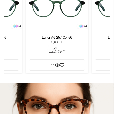
+
4
+
4
l 56
Lunor A6 257 Col 56
Lun
0,00 TL