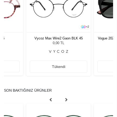
+
2
C76
Vycoz Max Wire2 Gaon BLK 45
Vogue 2028
0,00 TL
Tükendi
SON BAKTIĞINIZ ÜRÜNLER