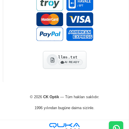
llms.txt
AI READY
© 2026
CK Optik
— Tüm hakları saklıdır.
1996 yılından bugüne daima sizinle.