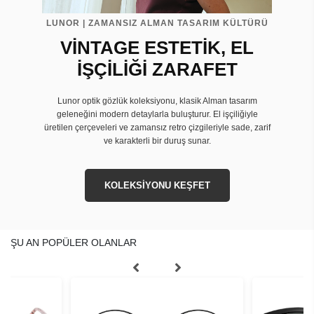
LUNOR | ZAMANSIZ ALMAN TASARIM KÜLTÜRÜ
VİNTAGE ESTETİK, EL
İŞÇİLİĞİ ZARAFET
Lunor optik gözlük koleksiyonu, klasik Alman tasarım
geleneğini modern detaylarla buluşturur. El işçiliğiyle
üretilen çerçeveleri ve zamansız retro çizgileriyle sade, zarif
ve karakterli bir duruş sunar.
KOLEKSİYONU KEŞFET
ŞU AN POPÜLER OLANLAR