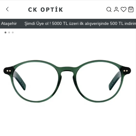
aşehir
Şimdi Üye ol ! 5000 TL üzeri ilk alışverişinde 500 TL indirim