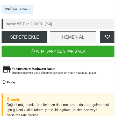
Ölçü Tablosu
Havale/EFT ile
0,00 TL
(%3)
SEPETE EKLE
HEMEN AL
WHATSAPP İLE SİPARİŞ VER
Yakınınızdaki Mağazayı Bulun
Ürünü incelemek veya denemek için size en yakın mağazayı bulun.
Paylaş
Önemli:
Değerli müşterimiz, ürünlerimize deneme sırasında zarar gelmemesi
için güvenlik kilidi takılmıştır. Kilidi açılmış ürünler iade veya
değişime tabi değildir.