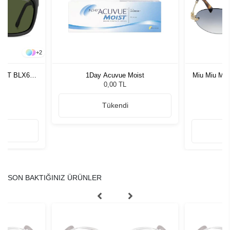
+
2
S/XT BLX60
1Day Acuvue Moist
Miu Miu MU
zlüğü
G
0,00 TL
Tükendi
SON BAKTIĞINIZ ÜRÜNLER