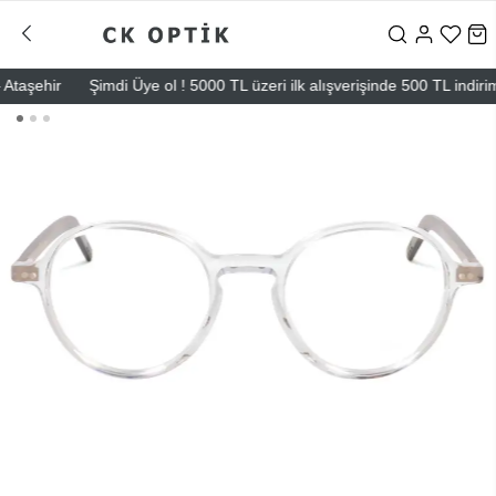
şehir
Şimdi Üye ol ! 5000 TL üzeri ilk alışverişinde 500 TL indirim