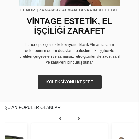
LUNOR | ZAMANSIZ ALMAN TASARIM KÜLTÜRÜ
VİNTAGE ESTETİK, EL
İŞÇİLİĞİ ZARAFET
Lunor optik gözlük koleksiyonu, klasik Alman tasarım
geleneğini modern detaylarla buluşturur. El işçiliğiyle
üretilen çerçeveleri ve zamansız retro çizgileriyle sade, zarif
ve karakterli bir duruş sunar.
KOLEKSİYONU KEŞFET
ŞU AN POPÜLER OLANLAR