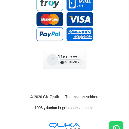
llms.txt
AI READY
© 2026
CK Optik
— Tüm hakları saklıdır.
1996 yılından bugüne daima sizinle.