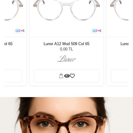
+
6
+
6
 Col 65
Lunor A12 Mod 509 Col 65
Lunor 
0,00 TL