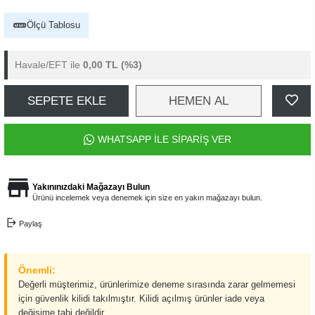
Ölçü Tablosu
Havale/EFT ile
0,00 TL
(%3)
SEPETE EKLE
HEMEN AL
WHATSAPP İLE SİPARİŞ VER
Yakınınızdaki Mağazayı Bulun
Ürünü incelemek veya denemek için size en yakın mağazayı bulun.
Paylaş
Önemli:
Değerli müşterimiz, ürünlerimize deneme sırasında zarar gelmemesi
için güvenlik kilidi takılmıştır. Kilidi açılmış ürünler iade veya
değişime tabi değildir.