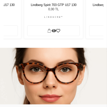
TP U17 130
Lindberg Spirit 703 GTP U17 130
Lindberg 
0,00 TL