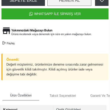
SEPETE EKLE
HEMEN AL
WHATSAPP İLE SİPARİŞ VER
Yakınınızdaki Mağazayı Bulun
Ürünü incelemek veya denemek için size en yakın mağazayı bulun.
Paylaş
Önemli:
Değerli müşterimiz, ürünlerimize deneme sırasında zarar gelmemesi
için güvenlik kilidi takılmıştır. Kilidi açılmış ürünler iade veya
değişime tabi değildir.
Ürün Özellikleri
Taksit Seçenekleri
Garanti Ve Te
Kategori
Optik Gözlükleri