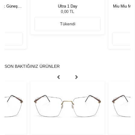
rkek Güneş
Ultra 1 Day
Miu Miu MU
G
0,00 TL
Tükendi
SON BAKTIĞINIZ ÜRÜNLER