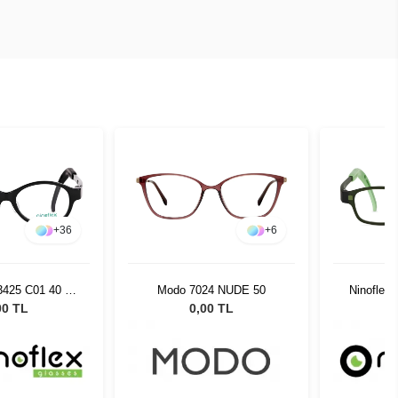
+
36
+
6
3425 C01 40 14
Modo 7024 NUDE 50
Ninoflex
128
00 TL
0,00 TL