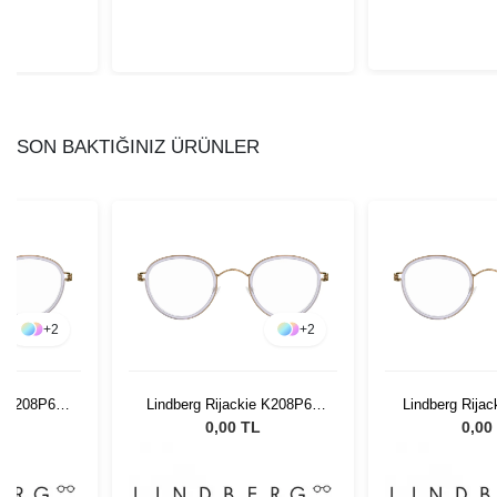
SON BAKTIĞINIZ ÜRÜNLER
+
2
+
2
ie K208P60
Lindberg Rijackie K208P60
Lindberg Rija
42 13
42 
L
0,00 TL
0,00