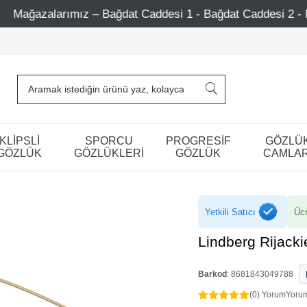
t Caddesi 1 - Bağdat Caddesi 2 - Nişantaşı – Etiler – Ataş
KLİPSLİ
SPORCU
PROGRESİF
GÖZLÜ
GÖZLÜK
GÖZLÜKLERİ
GÖZLÜK
CAMLAR
Yetkili Satıcı
Ücr
Lindberg Rijack
Barkod
:
8681843049788
(0) Yorum
Yoru