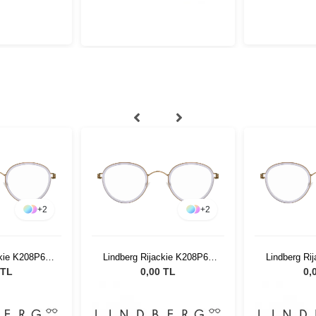
+
2
+
2
ckie K208P60
Lindberg Rijackie K208P60
Lindberg Ri
13
42 13
4
 TL
0,00 TL
0,