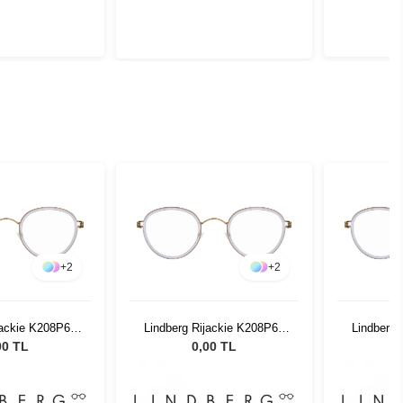
+
2
+
2
jackie K208P60
Lindberg Rijackie K208P60
Lindberg 
2 13
42 13
00 TL
0,00 TL