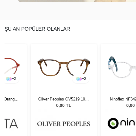
ŞU AN POPÜLER OLANLAR
+
2
+
2
nt Orange
Oliver Peoples OV5219 1011
Ninoflex NF34
8
47
12
L
0,00 TL
0,00