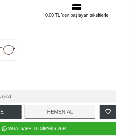
0,00 TL 'den başlayan taksitlerle
L
(%3)
LE
HEMEN AL
WHATSAPP İLE SİPARİŞ VER