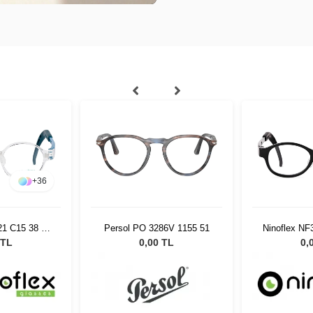
+
36
21 C15 38 14
Persol PO 3286V 1155 51
Ninoflex NF
8
 TL
0,00 TL
0,