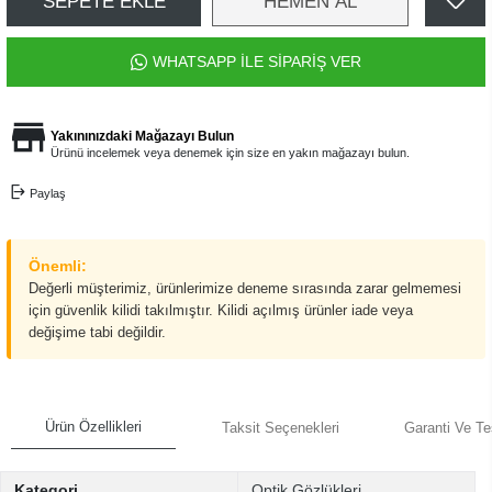
SEPETE EKLE
HEMEN AL
WHATSAPP İLE SİPARİŞ VER
Yakınınızdaki Mağazayı Bulun
Ürünü incelemek veya denemek için size en yakın mağazayı bulun.
Paylaş
Önemli:
Değerli müşterimiz, ürünlerimize deneme sırasında zarar gelmemesi
için güvenlik kilidi takılmıştır. Kilidi açılmış ürünler iade veya
değişime tabi değildir.
Ürün Özellikleri
Taksit Seçenekleri
Garanti Ve Te
Kategori
Optik Gözlükleri