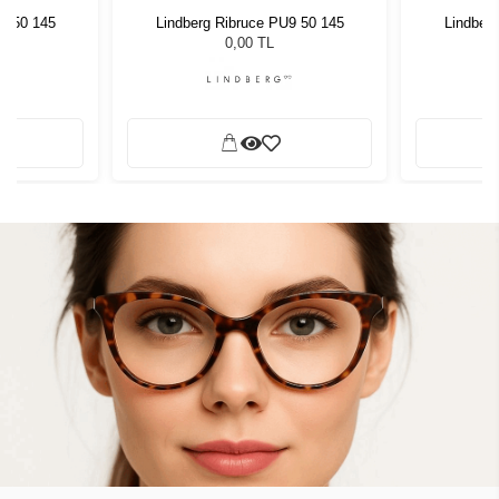
9 50 145
Lindberg Ribruce PU9 50 145
Lindber
0,00 TL