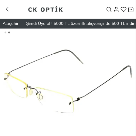
aşehir
Şimdi Üye ol ! 5000 TL üzeri ilk alışverişinde 500 TL indirim