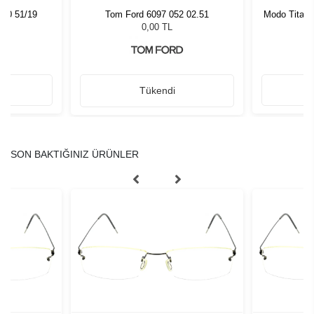
540 51/19
Tom Ford 6097 052 02.51
Modo Titani
0,00 TL
Tükendi
SON BAKTIĞINIZ ÜRÜNLER