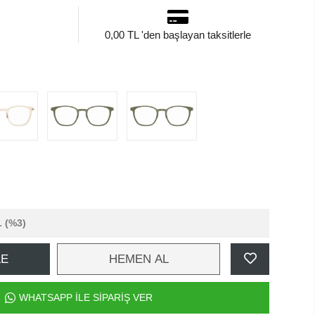
0,00 TL 'den başlayan taksitlerle
L
(%3)
LE
HEMEN AL
WHATSAPP İLE SİPARİŞ VER