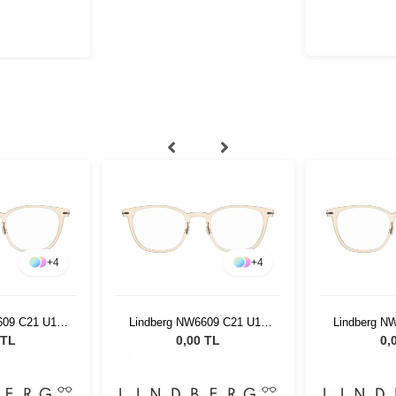
+
4
+
4
609 C21 U16
Lindberg NW6609 C21 U16
Lindberg N
50
47 150
4
 TL
0,00 TL
0,