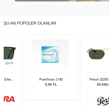
ŞU AN POPÜLER OLANLAR
+
3
37N Erkek
PureVision 2 HD
Persol 1020S 
lüğü
Erkek Güne
 TL
0,00 TL
20.540