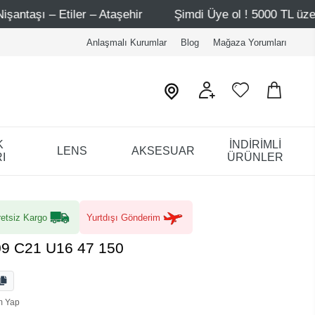
hir
Şimdi Üye ol ! 5000 TL üzeri ilk alışverişinde 500 TL
Anlaşmalı Kurumlar
Blog
Mağaza Yorumları
K
İNDİRİMLİ
LENS
AKSESUAR
I
ÜRÜNLER
etsiz Kargo
Yurtdışı Gönderim
9 C21 U16 47 150
m Yap