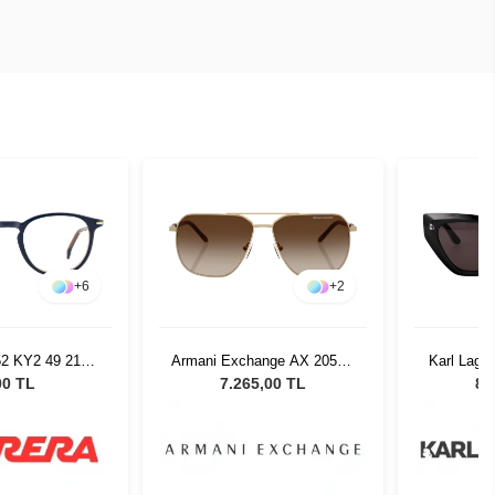
+
6
+
2
52 KY2 49 21
Armani Exchange AX 2057S
Karl Lage
4004
612113 - 59 Unisex Güneş
Black Kad
00 TL
7.265,00 TL
8.
Gözlüğü