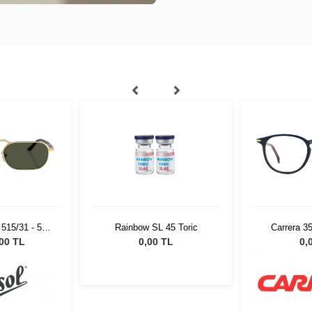
515/31 - 57
Rainbow SL 45 Toric
Carrera 3
ş Gözlüğü
8
,00 TL
0,00 TL
0,