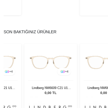
SON BAKTIĞINIZ ÜRÜNLER
+
4
+
4
9 C21 U16
Lindberg NW6609 C21 U16
Lindberg NW6
47 150
47 1
L
0,00 TL
0,00