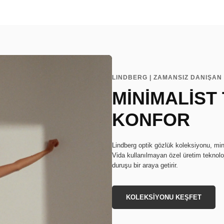
LINDBERG | ZAMANSIZ DANIŞAN 
MİNİMALİST
KONFOR
Lindberg optik gözlük koleksiyonu, min
Vida kullanılmayan özel üretim teknoloj
duruşu bir araya getirir.
KOLEKSİYONU KEŞFET