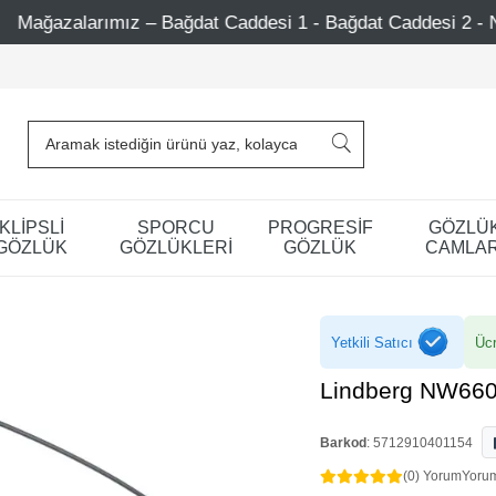
 Caddesi 1 - Bağdat Caddesi 2 - Nişantaşı – Etiler – Ataşe
KLİPSLİ
SPORCU
PROGRESİF
GÖZLÜ
GÖZLÜK
GÖZLÜKLERİ
GÖZLÜK
CAMLAR
Yetkili Satıcı
Ücr
Lindberg NW660
Barkod
:
5712910401154
(0) Yorum
Yoru