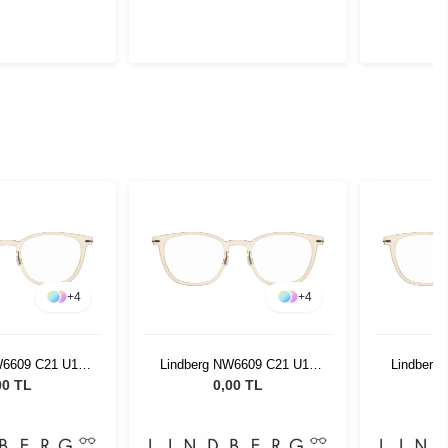
+
4
+
4
W6609 C21 U16
Lindberg NW6609 C21 U16
Lindberg
7 150
47 150
00 TL
0,00 TL