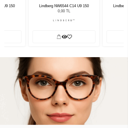
4 U9 150
Lindberg NW6544 C14 U9 150
Lindber
0,00 TL