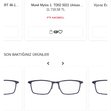
n CRT 46-17
Morel Mylos 1. TD02 5021 Unisex
Vycoz Ecow
Güneş Gözlüğü
11.718,58 TL
SON BAKTIĞINIZ ÜRÜNLER