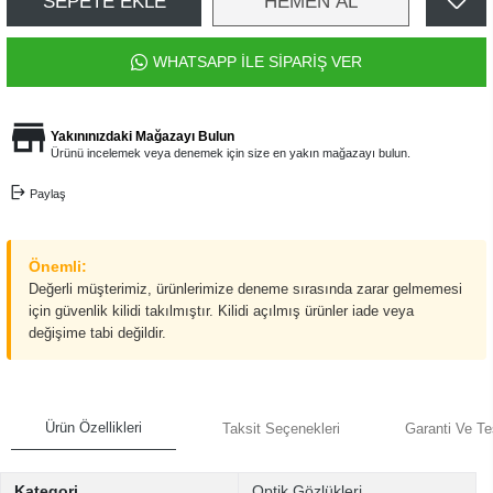
SEPETE EKLE
HEMEN AL
WHATSAPP İLE SİPARİŞ VER
Yakınınızdaki Mağazayı Bulun
Ürünü incelemek veya denemek için size en yakın mağazayı bulun.
Paylaş
Önemli:
Değerli müşterimiz, ürünlerimize deneme sırasında zarar gelmemesi
için güvenlik kilidi takılmıştır. Kilidi açılmış ürünler iade veya
değişime tabi değildir.
Ürün Özellikleri
Taksit Seçenekleri
Garanti Ve Te
Kategori
Optik Gözlükleri