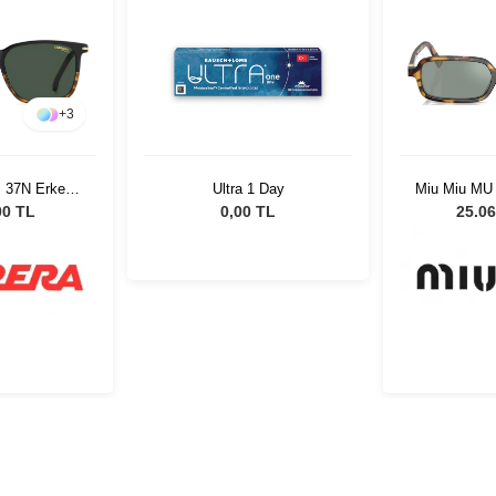
+
3
S 37N Erkek
Ultra 1 Day
Miu Miu MU
özlüğü
51 Kadın 
00 TL
0,00 TL
25.06