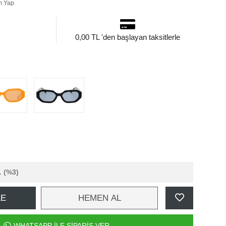
m Yap
0,00 TL 'den başlayan taksitlerle
L
(%3)
LE
HEMEN AL
WHATSAPP İLE SİPARİŞ VER