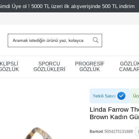
zeri ilk alışverişinde 500 TL indirim
Mağazalarımız – Ba
KLİPSLİ
SPORCU
PROGRESİF
GÖZLÜ
GÖZLÜK
GÖZLÜKLERİ
GÖZLÜK
CAMLAR
Yetkili Satıcı
Ücr
Linda Farrow The
Brown Kadın Gü
Barkod
:
5054275131889