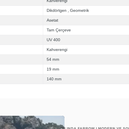
Kahverengi
Dikdörtgen
,
Geometrik
Asetat
Tam Çerçeve
UV 400
Kahverengi
54 mm
19 mm
140 mm
LINDA FARROW | MODERN VE SOF