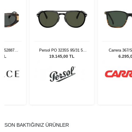
 552887 -
Persol PO 3235S 95/31 55
Carrera 367/
 Gözlüğü
Unisex Güneş Gözlüğü
Güneş G
0 TL
19.145,00 TL
6.295,
SON BAKTIĞINIZ ÜRÜNLER