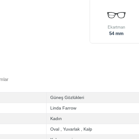
Ekartman
54 mm
mlar
Güneş Gözlükleri
Linda Farrow
Kadın
Oval
,
Yuvarlak
,
Kalp