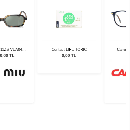
 11ZS VUA04M
Contact LIFE TORIC
Carrera
Güneş Gözlüğü
0,00 TL
0,00 TL