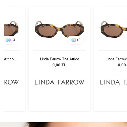
+
3
+
3
e Attico
Linda Farrow The Attico
Linda Farrow
low Gold -
İrene T-Shell/Yellow Gold -
İrene T-Shell/
L
0,00 TL
0,00
eş Gözlüğü
Brown Kadın Güneş Gözlüğü
Brown Kadın G