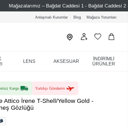
ğdat Caddesi 1 - Bağdat Caddesi 2 - Nişantaşı – Etiler – A
Anlaşmalı Kurumlar
Blog
Mağaza Yorumları
K
İNDİRİMLİ
LENS
AKSESUAR
I
ÜRÜNLER
etsiz Kargo
Yurtdışı Gönderim
 Attico İrene T-Shell/Yellow Gold -
neş Gözlüğü