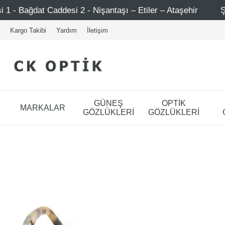
 Nişantaşı – Etiler – Ataşehir
Şimdi Üye ol ! 5000 TL ü
Kargo Takibi
Yardım
İletişim
GÜNEŞ
OPTİK
MARKALAR
GÖZLÜKLERİ
GÖZLÜKLERİ