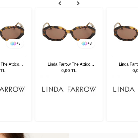
+
3
+
3
 The Attico
Linda Farrow The Attico
Linda Farr
Yellow Gold -
İrene T-Shell/Yellow Gold -
İrene T-Shel
 TL
0,00 TL
0,
üneş Gözlüğü
Brown Kadın Güneş Gözlüğü
Brown Kadın