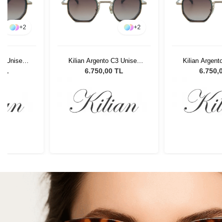
+
2
+
2
C3 Unisex
Kilian Argento C3 Unisex
Kilian Argent
lüğü
Güneş Gözlüğü
Güneş G
 TL
6.750,00 TL
6.750,