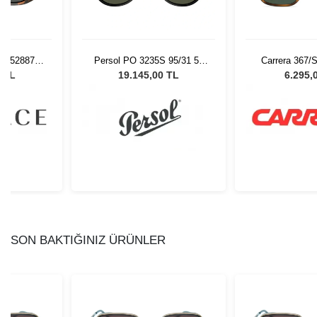
 552887 -
Persol PO 3235S 95/31 55
Carrera 367/
 Gözlüğü
Unisex Güneş Gözlüğü
Güneş G
0 TL
19.145,00 TL
6.295,
SON BAKTIĞINIZ ÜRÜNLER