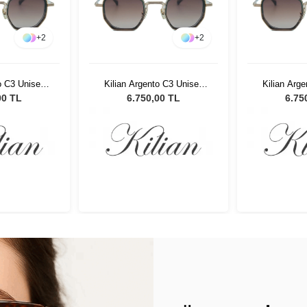
+
2
+
2
o C3 Unisex
Kilian Argento C3 Unisex
Kilian Arg
özlüğü
Güneş Gözlüğü
Güneş
00 TL
6.750,00 TL
6.75