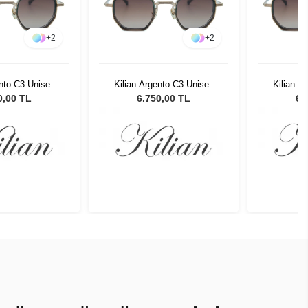
+
2
+
2
ento C3 Unisex
Kilian Argento C3 Unisex
Kilian A
 Gözlüğü
Güneş Gözlüğü
Gün
0,00 TL
6.750,00 TL
6.