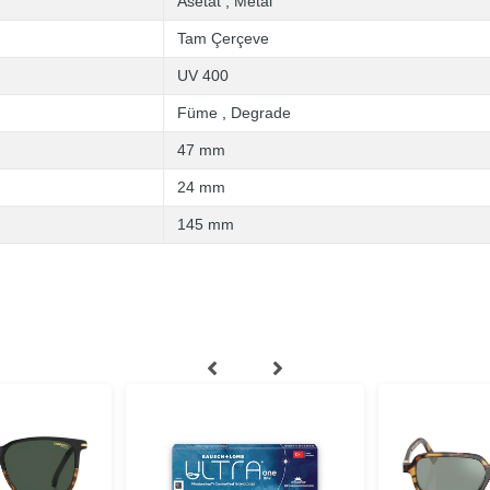
Asetat
,
Metal
Tam Çerçeve
UV 400
Füme
,
Degrade
47 mm
24 mm
145 mm