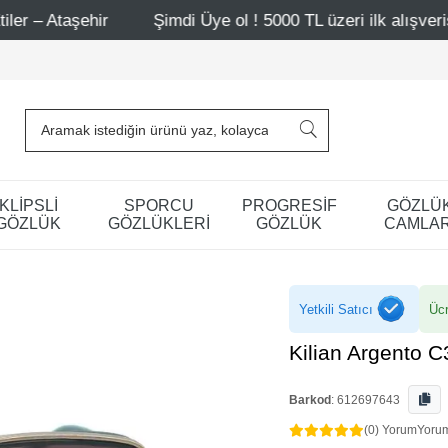
Şimdi Üye ol ! 5000 TL üzeri ilk alışverişinde 500 TL in
KLİPSLİ
SPORCU
PROGRESİF
GÖZLÜ
GÖZLÜK
GÖZLÜKLERİ
GÖZLÜK
CAMLAR
Yetkili Satıcı
Ücr
Kilian Argento 
Barkod
:
612697643
(0) Yorum
Yoru