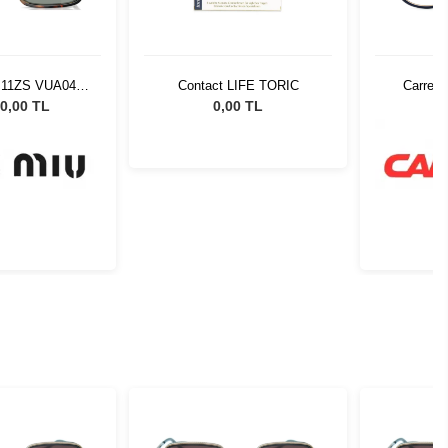
 11ZS VUA04M
Contact LIFE TORIC
Carrera
Güneş Gözlüğü
0,00 TL
0,00 TL