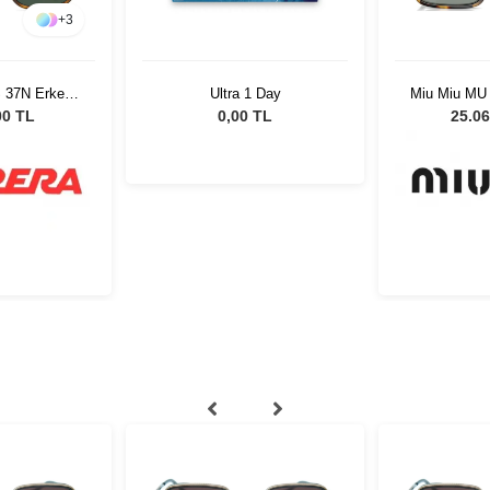
+
3
S 37N Erkek
Ultra 1 Day
Miu Miu MU
özlüğü
51 Kadın 
00 TL
0,00 TL
25.06