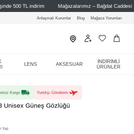
dirim
Mağazalarımız – Bağdat Caddesi 1 - Bağdat Caddes
Anlaşmalı Kurumlar
Blog
Mağaza Yorumları
K
İNDİRİMLİ
LENS
AKSESUAR
I
ÜRÜNLER
etsiz Kargo
Yurtdışı Gönderim
C3 Unisex Güneş Gözlüğü
m Yap