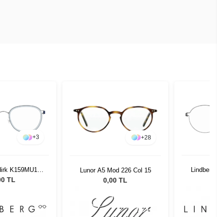
+
3
+
28
idirk K159MU13
Lindberg
Lunor A5 Mod 226 Col 15
48
00 TL
0,00 TL