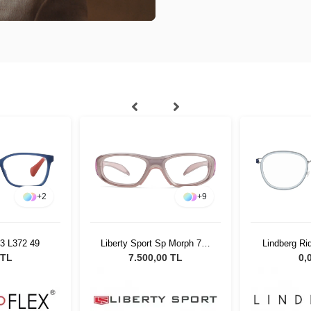
+
2
+
9
13 L372 49
Liberty Sport Sp Morph 771
Lindberg R
51 O
 TL
7.500,00 TL
0,