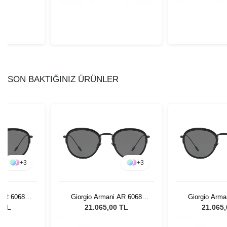
SON BAKTIĞINIZ ÜRÜNLER
+
3
+
3
 AR 6068
Giorgio Armani AR 6068
Giorgio Arma
sex Güneş
300187 - 50 Unisex Güneş
300187 - 50 U
0 TL
21.065,00 TL
21.065
ü
Gözlüğü
Gözl