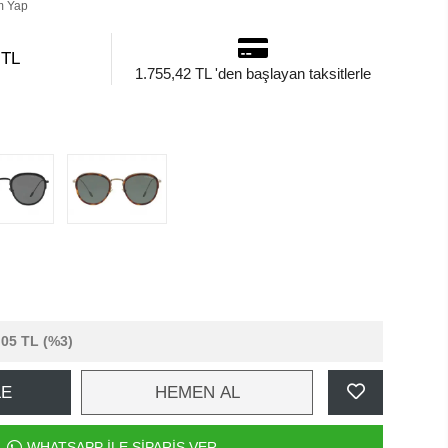
m Yap
 TL
1.755,42 TL 'den başlayan taksitlerle
,05 TL
(%3)
LE
HEMEN AL
WHATSAPP İLE SİPARİŞ VER