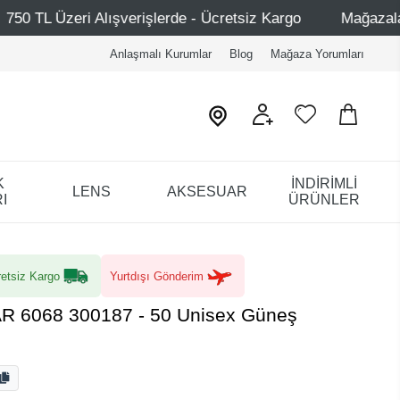
e - Ücretsiz Kargo
Mağazalarımız – Bağdat Caddesi 1 - 
Anlaşmalı Kurumlar
Blog
Mağaza Yorumları
K
İNDİRİMLİ
LENS
AKSESUAR
I
ÜRÜNLER
etsiz Kargo
Yurtdışı Gönderim
AR 6068 300187 - 50 Unisex Güneş