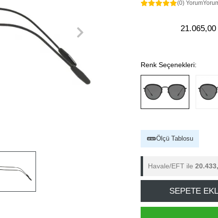
(0) Yorum
Yoru
21.065,00
Renk Seçenekleri:
Ölçü Tablosu
Havale/EFT ile
20.433
SEPETE EK