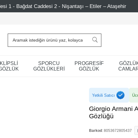
şantaşı – Etiler – Ataşehir
750 TL Üzeri Alışverişlerd
KLİPSLİ
SPORCU
PROGRESİF
GÖZLÜ
GÖZLÜK
GÖZLÜKLERİ
GÖZLÜK
CAMLAR
Yetkili Satıcı
Ücr
Giorgio Armani 
Gözlüğü
Barkod
:
8053672805437