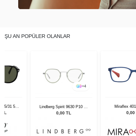
ŞU AN POPÜLER OLANLAR
+
4
 95/31 55
Miraflex 40
Lindberg Spirit 9630 P10 50
Gözlüğü
135
0 TL
0,00
0,00 TL