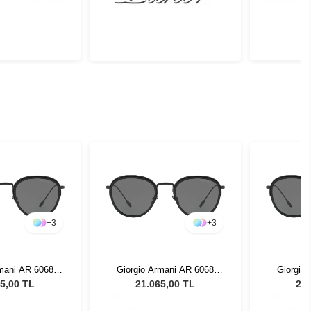
+
3
+
3
rmani AR 6068
Giorgio Armani AR 6068
Giorgio
0 Unisex Güneş
300187 - 50 Unisex Güneş
300187 -
5,00 TL
21.065,00 TL
21.
zlüğü
Gözlüğü