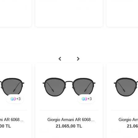
+
3
+
3
ni AR 6068
Giorgio Armani AR 6068
Giorgio A
nisex Güneş
300187 - 50 Unisex Güneş
300187 - 5
,00 TL
21.065,00 TL
21.06
üğü
Gözlüğü
Gö