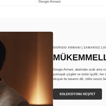
Giorgio Armani
GIORGIO ARMANI | ZAMANSIZ LÜ
MÜKEMMELL
Giorgio Armani, abartıdan uzak ama son
yumuşak çizgiler ve üstün işçilik; he
okuyan bu tasarım dili, stilini sessiz bi
KOLEKSİYONU KEŞFET