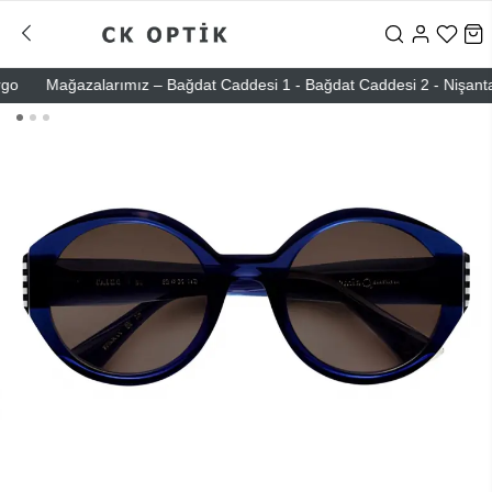
Mağazalarımız – Bağdat Caddesi 1 - Bağdat Caddesi 2 - Nişantaşı – 