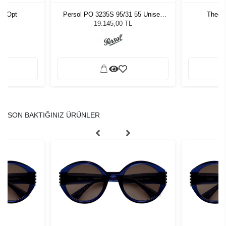
27 Opt
Persol PO 3235S 95/31 55 Unisex
Theo 
Güneş Gözlüğü
19.145,00 TL
SON BAKTIĞINIZ ÜRÜNLER