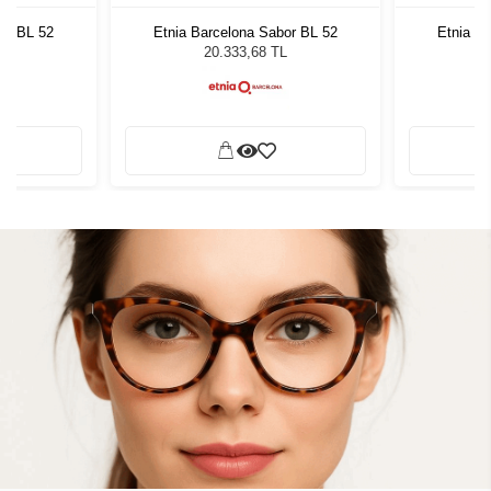
or BL 52
Etnia Barcelona Sabor BL 52
Etnia B
L
20.333,68 TL