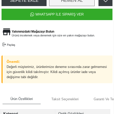
SEPETE EKLE
HEMEN AL
WHATSAPP İLE SİPARİŞ VER
Yakınınızdaki Mağazayı Bulun
Ürünü incelemek veya denemek için size en yakın mağazayı bulun.
Paylaş
Önemli:
Değerli müşterimiz, ürünlerimize deneme sırasında zarar gelmemesi
için güvenlik kilidi takılmıştır. Kilidi açılmış ürünler iade veya
değişime tabi değildir.
Ürün Özellikleri
Taksit Seçenekleri
Garanti Ve Te
Kategori
Optik Gözlükleri