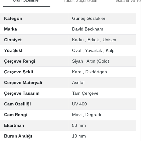
Ürün Özellikleri
Taksit Seçenekleri
Garanti Ve Te
Kategori
Güneş Gözlükleri
Marka
David Beckham
Cinsiyet
Kadın
,
Erkek
,
Unisex
Yüz Şekli
Oval
,
Yuvarlak
,
Kalp
Çerçeve Rengi
Siyah
,
Altın (Gold)
Çerçeve Şekli
Kare
,
Dikdörtgen
Çerçeve Materyali
Asetat
Çerçeve Tasarımı
Tam Çerçeve
Cam Özelliği
UV 400
Cam Rengi
Mavi
,
Degrade
Ekartman
53 mm
Burun Aralığı
19 mm