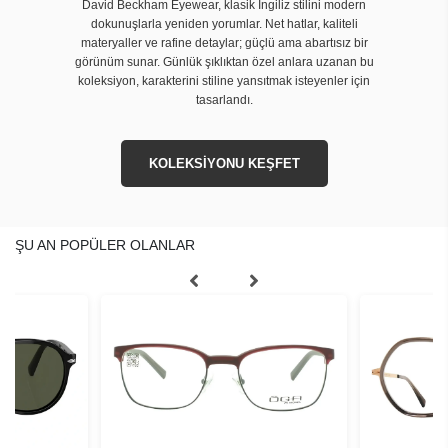
David Beckham Eyewear, klasik İngiliz stilini modern
dokunuşlarla yeniden yorumlar. Net hatlar, kaliteli
materyaller ve rafine detaylar; güçlü ama abartısız bir
görünüm sunar. Günlük şıklıktan özel anlara uzanan bu
koleksiyon, karakterini stiline yansıtmak isteyenler için
tasarlandı.
KOLEKSİYONU KEŞFET
ŞU AN POPÜLER OLANLAR