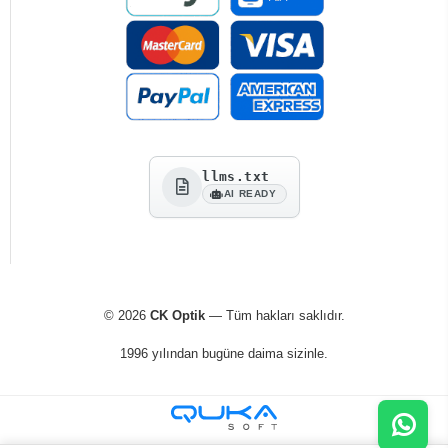
llms.txt
AI READY
© 2026
CK Optik
— Tüm hakları saklıdır.
1996 yılından bugüne daima sizinle.