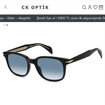
tiler – Ataşehir
Şimdi Üye ol ! 5000 TL üzeri ilk alışverişinde 500 TL