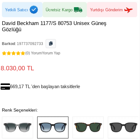
Yetkili Satıcı
Ücretsiz Kargo
Yurtdışı Gönderim
David Beckham 1177/S 80753 Unisex Güneş
Gözlüğü
Barkod
:
197737092733
(0) Yorum
Yorum Yap
8.030,00 TL
669,17 TL 'den başlayan taksitlerle
Renk Seçenekleri: