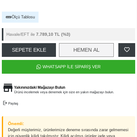
Ölçü Tablosu
Havale/EFT ile
7.789,10 TL
(%3)
SEPETE EKLE
HEMEN AL
WHATSAPP İLE SİPARİŞ VER
Yakınınızdaki Mağazayı Bulun
Ürünü incelemek veya denemek için size en yakın mağazayı bulun.
Paylaş
Önemli:
Değerli müşterimiz, ürünlerimize deneme sırasında zarar gelmemesi
için güvenlik kilidi takılmıştır. Kilidi açılmış ürünler iade veya