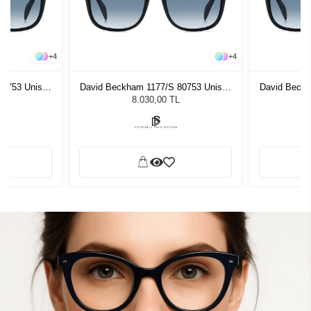
+
4
+
4
80753 Unisex
David Beckham 1177/S 80753 Unisex
David Beckh
ğü
Güneş Gözlüğü
G
8.030,00 TL