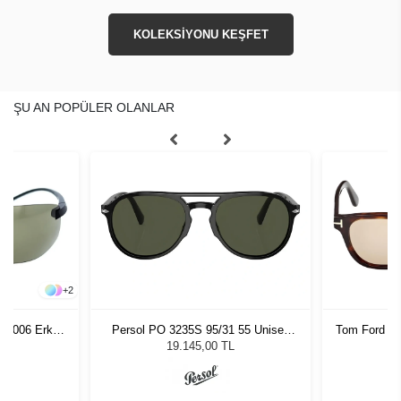
KOLEKSİYONU KEŞFET
ŞU AN POPÜLER OLANLAR
+
2
553006 Erkek
Persol PO 3235S 95/31 55 Unisex
Tom Ford F
ğü
Güneş Gözlüğü
L
19.145,00 TL