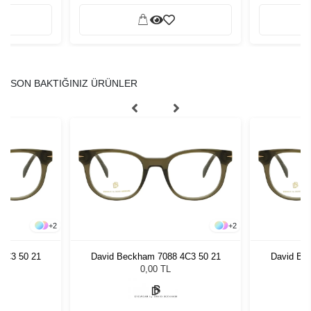
SON BAKTIĞINIZ ÜRÜNLER
+
2
+
2
4C3 50 21
David Beckham 7088 4C3 50 21
David Be
0,00 TL