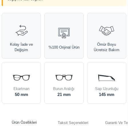
Kolay İade ve
Ömür Boyu
%100 Orijinal Ürün
Değişim
Ücretsiz Bakım
Ekartman
Burun Aralığı
Sap Uzunluğu
50 mm
21 mm
145 mm
Ürün Özellikleri
Taksit Seçenekleri
Garanti Ve Te