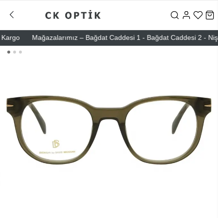
rgo
Mağazalarımız – Bağdat Caddesi 1 - Bağdat Caddesi 2 - Nişantaşı