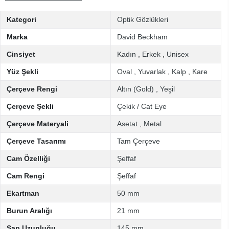
Kategori
Optik Gözlükleri
Marka
David Beckham
Cinsiyet
Kadın
,
Erkek
,
Unisex
Yüz Şekli
Oval
,
Yuvarlak
,
Kalp
,
Kare
Çerçeve Rengi
Altın (Gold)
,
Yeşil
Çerçeve Şekli
Çekik / Cat Eye
Çerçeve Materyali
Asetat
,
Metal
Çerçeve Tasarımı
Tam Çerçeve
Cam Özelliği
Şeffaf
Cam Rengi
Şeffaf
Ekartman
50 mm
Burun Aralığı
21 mm
Sap Uzunluğu
145 mm