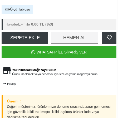
Ölçü Tablosu
Havale/EFT ile
0,00 TL
(%3)
SEPETE EKLE
HEMEN AL
WHATSAPP İLE SİPARİŞ VER
Yakınınızdaki Mağazayı Bulun
Ürünü incelemek veya denemek için size en yakın mağazayı bulun.
Paylaş
Önemli:
Değerli müşterimiz, ürünlerimize deneme sırasında zarar gelmemesi
için güvenlik kilidi takılmıştır. Kilidi açılmış ürünler iade veya
değişime tabi değildir.