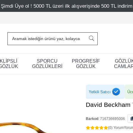
TL üzeri ilk alışverişinde 500 TL indirim
Mağazalarımız 
KLİPSLİ
SPORCU
PROGRESİF
GÖZLÜ
GÖZLÜK
GÖZLÜKLERİ
GÖZLÜK
CAMLAR
Yetkili Satıcı
Ücr
David Beckham 
Barkod
:
716736695006
(0) Yorum
Yoru