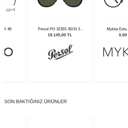
+
4
BLK 48
Persol PO 3235S 95/31 55
Mykita Eetu
Unisex Güneş Gözlüğü
Copper/Bl
L
19.145,00 TL
0,00
SON BAKTIĞINIZ ÜRÜNLER