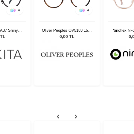
+
4
+
4
 A37 Shiny
Oliver Peoples OV5183 1552
Ninoflex NF
ack 818
45
 TL
0,00 TL
0,