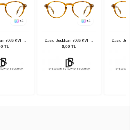
+
4
+
4
am 7086 KVI 48
David Beckham 7086 KVI 48
David Bec
21
21
00 TL
0,00 TL