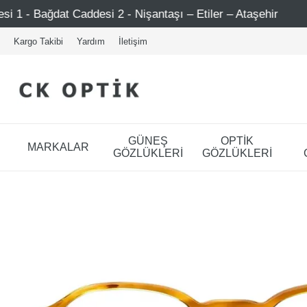
 2 - Nişantaşı – Etiler – Ataşehir
Şimdi Üye ol ! 5000 
Kargo Takibi
Yardım
İletişim
GÜNEŞ
OPTİK
MARKALAR
GÖZLÜKLERİ
GÖZLÜKLERİ