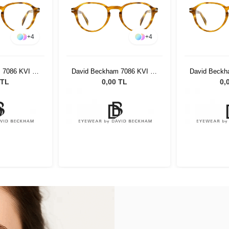
+
4
+
4
 7086 KVI 48
David Beckham 7086 KVI 48
David Beckh
21
 TL
0,00 TL
0,