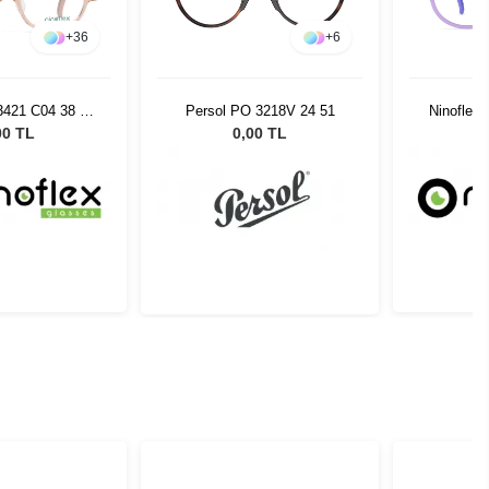
+
36
+
6
3421 C04 38 14
Persol PO 3218V 24 51
Ninoflex
128
00 TL
0,00 TL