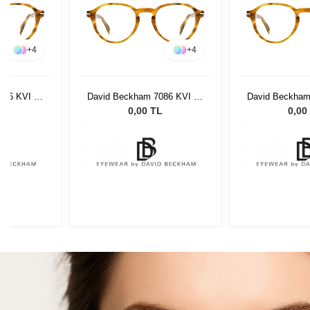
+
4
+
4
086 KVI 48
David Beckham 7086 KVI 48
David Beckham
21
21
L
0,00 TL
0,00