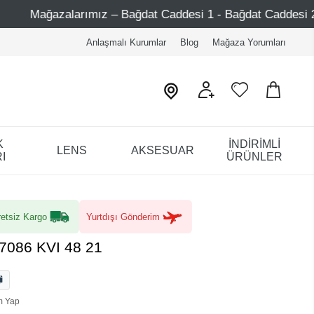
– Bağdat Caddesi 1 - Bağdat Caddesi 2 - Nişantaşı – Etiler
Anlaşmalı Kurumlar
Blog
Mağaza Yorumları
K
İNDİRİMLİ
LENS
AKSESUAR
I
ÜRÜNLER
etsiz Kargo
Yurtdışı Gönderim
7086 KVI 48 21
m Yap