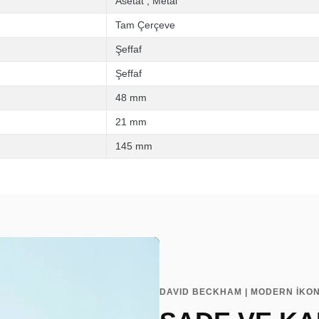
Asetat
,
Metal
Tam Çerçeve
Şeffaf
Şeffaf
48 mm
21 mm
145 mm
DAVID BECKHAM | MODERN İKO