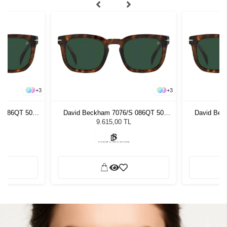
+
3
+
3
S 086QT 50
David Beckham 7076/S 086QT 50
David Bec
zlüğü
Unisex Güneş Gözlüğü
Unis
9.615,00 TL