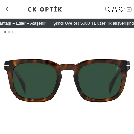
 – Etiler – Ataşehir
Şimdi Üye ol ! 5000 TL üzeri ilk alışverişinde 5