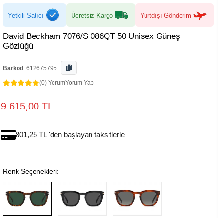
Yetkili Satıcı
Ücretsiz Kargo
Yurtdışı Gönderim
David Beckham 7076/S 086QT 50 Unisex Güneş
Gözlüğü
Barkod
:
612675795
(0) Yorum
Yorum Yap
9.615,00 TL
801,25 TL 'den başlayan taksitlerle
Renk Seçenekleri: