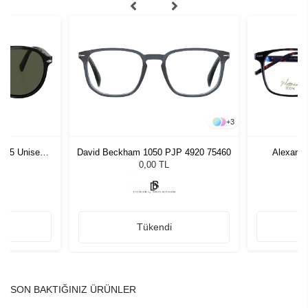
+
3
1 55 Unisex
David Beckham 1050 PJP 4920 75460
Alexand
ğü
L
0,00 TL
Tükendi
SON BAKTIĞINIZ ÜRÜNLER