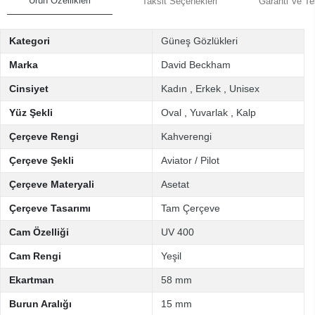
Ürün Özellikleri
Taksit Seçenekleri
Garanti Ve Te
Kategori
Güneş Gözlükleri
Marka
David Beckham
Cinsiyet
Kadın
,
Erkek
,
Unisex
Yüz Şekli
Oval
,
Yuvarlak
,
Kalp
Çerçeve Rengi
Kahverengi
Çerçeve Şekli
Aviator / Pilot
Çerçeve Materyali
Asetat
Çerçeve Tasarımı
Tam Çerçeve
Cam Özelliği
UV 400
Cam Rengi
Yeşil
Ekartman
58 mm
Burun Aralığı
15 mm