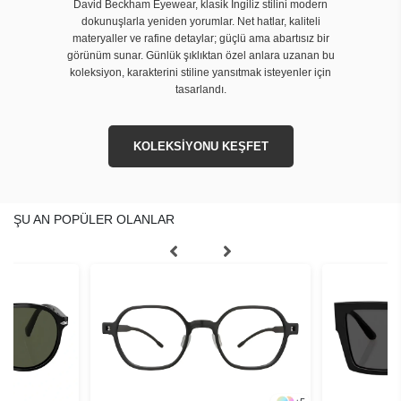
David Beckham Eyewear, klasik İngiliz stilini modern
dokunuşlarla yeniden yorumlar. Net hatlar, kaliteli
materyaller ve rafine detaylar; güçlü ama abartısız bir
görünüm sunar. Günlük şıklıktan özel anlara uzanan bu
koleksiyon, karakterini stiline yansıtmak isteyenler için
tasarlandı.
KOLEKSİYONU KEŞFET
ŞU AN POPÜLER OLANLAR