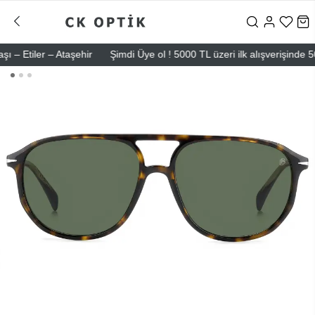
tiler – Ataşehir
Şimdi Üye ol ! 5000 TL üzeri ilk alışverişinde 500 T