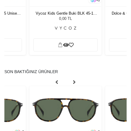
+
5
Vycoz Kids Gentle Buki BLK 45-19
Dolce & Gabbana 4446B 33558753
Vycoz Ecowi
Kadın Güneş Gözlüğü
135
21.965,00 TL
0,00 TL
SON BAKTIĞINIZ ÜRÜNLER