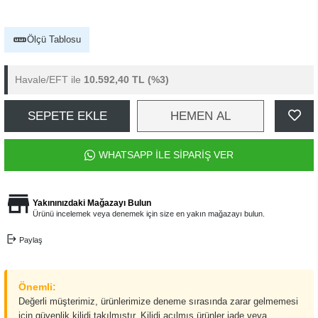
Ölçü Tablosu
Havale/EFT ile
10.592,40 TL
(%3)
SEPETE EKLE
HEMEN AL
WHATSAPP İLE SİPARİŞ VER
Yakınınızdaki Mağazayı Bulun
Ürünü incelemek veya denemek için size en yakın mağazayı bulun.
Paylaş
Önemli:
Değerli müşterimiz, ürünlerimize deneme sırasında zarar gelmemesi
için güvenlik kilidi takılmıştır. Kilidi açılmış ürünler iade veya