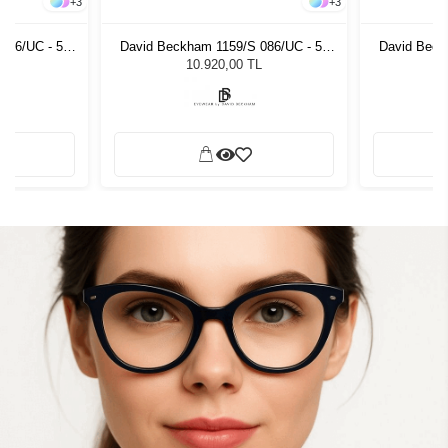
+
3
+
3
086/UC - 58
David Beckham 1159/S 086/UC - 58
David Beck
zlüğü
Unisex Güneş Gözlüğü
Unis
L
10.920,00 TL