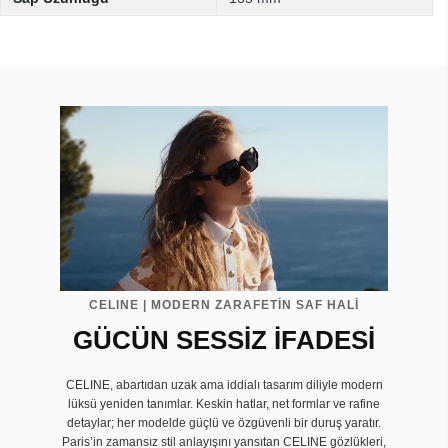
CELINE | MODERN ZARAFETİN SAF HALİ
GÜCÜN SESSİZ İFADESİ
CELINE, abartıdan uzak ama iddialı tasarım diliyle modern
lüksü yeniden tanımlar. Keskin hatlar, net formlar ve rafine
detaylar; her modelde güçlü ve özgüvenli bir duruş yaratır.
Paris’in zamansız stil anlayışını yansıtan CELINE gözlükleri,