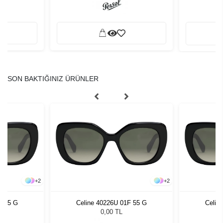
SON BAKTIĞINIZ ÜRÜNLER
+
2
+
2
F 55 G
Celine 40226U 01F 55 G
Celin
0,00 TL