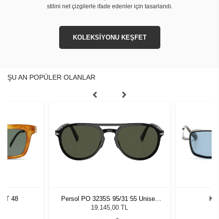
stilini net çizgilerle ifade edenler için tasarlandı.
KOLEKSİYONU KEŞFET
ŞU AN POPÜLER OLANLAR
TRT 48
Persol PO 3235S 95/31 55 Unisex
Kil
Güneş Gözlüğü
L
19.145,00 TL