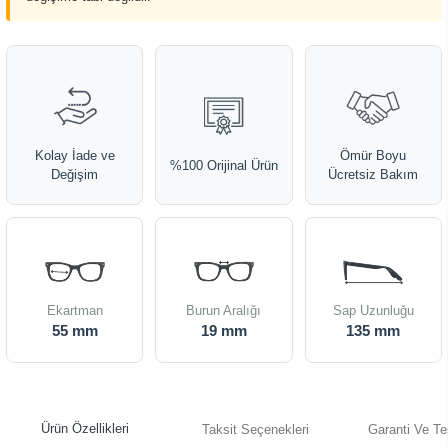
Kolay İade ve
Ömür Boyu
%100 Orijinal Ürün
Değişim
Ücretsiz Bakım
Ekartman
Burun Aralığı
Sap Uzunluğu
55 mm
19 mm
135 mm
Ürün Özellikleri
Taksit Seçenekleri
Garanti Ve Te