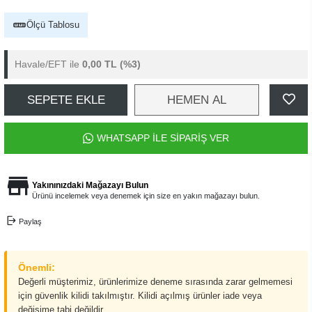
Ölçü Tablosu
Havale/EFT ile
0,00 TL
(%3)
SEPETE EKLE
HEMEN AL
WHATSAPP İLE SİPARİŞ VER
Yakınınızdaki Mağazayı Bulun
Ürünü incelemek veya denemek için size en yakın mağazayı bulun.
Paylaş
Önemli:
Değerli müşterimiz, ürünlerimize deneme sırasında zarar gelmemesi
için güvenlik kilidi takılmıştır. Kilidi açılmış ürünler iade veya
değişime tabi değildir.