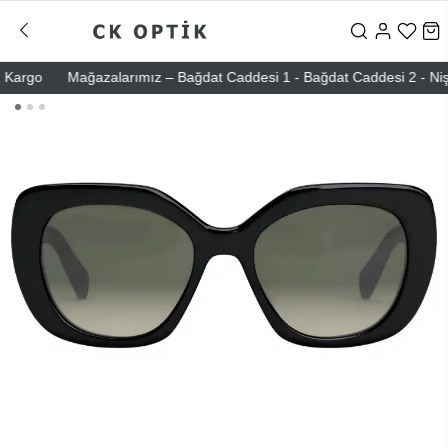
rgo
Mağazalarımız – Bağdat Caddesi 1 - Bağdat Caddesi 2 - Nişantaş