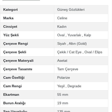
Kategori
Güneş Gözlükleri
Marka
Celine
Cinsiyet
Kadın
Yüz Şekli
Oval
,
Yuvarlak
,
Kalp
Çerçeve Rengi
Siyah
,
Altın (Gold)
Çerçeve Şekli
Çekik / Cat Eye
,
Oval / Elips
Çerçeve Materyali
Asetat
Çerçeve Tasarımı
Tam Çerçeve
Cam Özelliği
Polarize
Cam Rengi
Yeşil
,
Degrade
Ekartman
55 mm
Burun Aralığı
19 mm
Sap Uzunluğu
135 mm