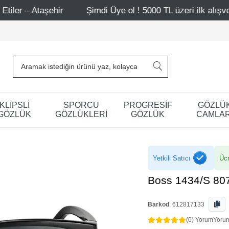
hir
Şimdi Üye ol ! 5000 TL üzeri ilk alışverişinde 500 T
KLİPSLİ
SPORCU
PROGRESİF
GÖZLÜ
GÖZLÜK
GÖZLÜKLERİ
GÖZLÜK
CAMLAR
Yetkili Satıcı
Ücr
Boss 1434/S 80
Barkod
:
612817133
(0) Yorum
Yoru