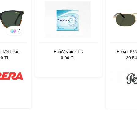
+
3
S 37N Erkek
PureVision 2 HD
Persol 102
özlüğü
Erkek Gü
00 TL
0,00 TL
20.54