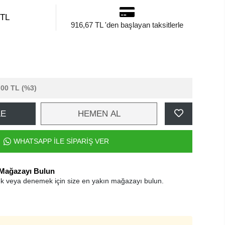
 TL
916,67 TL 'den başlayan taksitlerle
,00 TL
(%3)
LE
HEMEN AL
WHATSAPP İLE SİPARİŞ VER
 Mağazayı Bulun
k veya denemek için size en yakın mağazayı bulun.