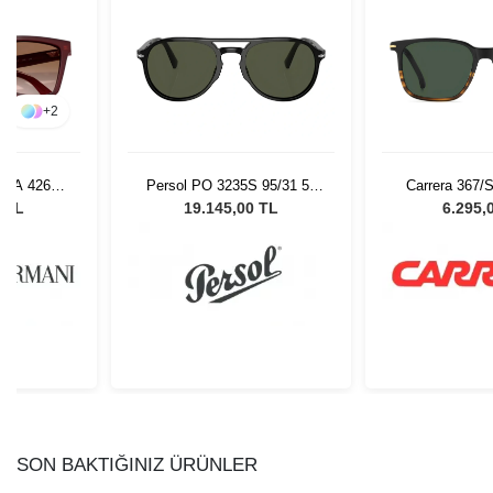
+
2
 EA 4261
Persol PO 3235S 95/31 55
Carrera 367/
 Güneş
Unisex Güneş Gözlüğü
Güneş G
0 TL
19.145,00 TL
6.295,
ü
SON BAKTIĞINIZ ÜRÜNLER