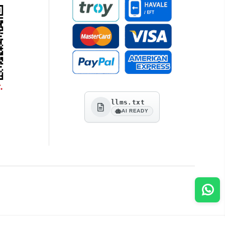
llms.txt
AI READY