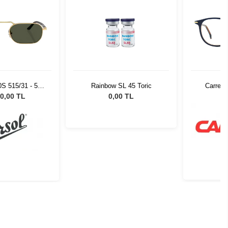
0S 515/31 - 57
Rainbow SL 45 Toric
Carrera
neş Gözlüğü
0,00 TL
0,00 TL