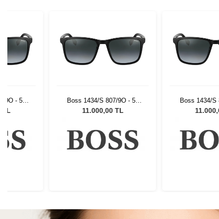
7/9O - 56
Boss 1434/S 807/9O - 56
Boss 1434/S 
Gözlüğü
Unisex Güneş Gözlüğü
Unisex Güne
0 TL
11.000,00 TL
11.000