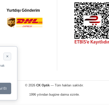
Yurtdışı Gönderim
×
rmak
© 2026
CK Optik
— Tüm hakları saklıdır.
ul Et
1996 yılından bugüne daima sizinle.