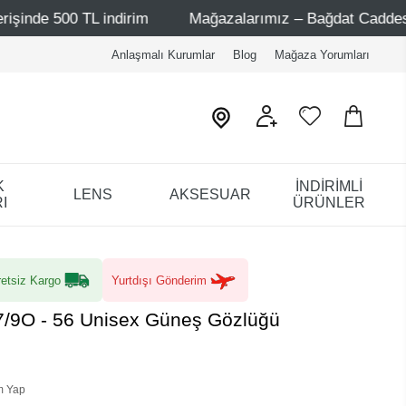
L indirim
Mağazalarımız – Bağdat Caddesi 1 - Bağdat Ca
Anlaşmalı Kurumlar
Blog
Mağaza Yorumları
K
İNDİRİMLİ
LENS
AKSESUAR
I
ÜRÜNLER
etsiz Kargo
Yurtdışı Gönderim
7/9O - 56 Unisex Güneş Gözlüğü
m Yap