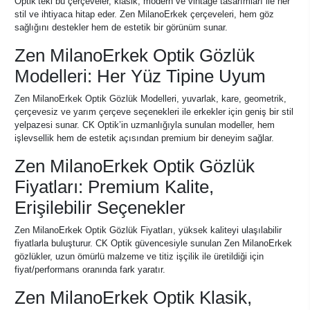
Optik’teki bu çerçeveler, klasik, modern ve vintage tasarımları ile her
stil ve ihtiyaca hitap eder. Zen MilanoErkek çerçeveleri, hem göz
sağlığını destekler hem de estetik bir görünüm sunar.
Zen MilanoErkek Optik Gözlük
Modelleri: Her Yüz Tipine Uyum
Zen MilanoErkek Optik Gözlük Modelleri, yuvarlak, kare, geometrik,
çerçevesiz ve yarım çerçeve seçenekleri ile erkekler için geniş bir stil
yelpazesi sunar. CK Optik’in uzmanlığıyla sunulan modeller, hem
işlevsellik hem de estetik açısından premium bir deneyim sağlar.
Zen MilanoErkek Optik Gözlük
Fiyatları: Premium Kalite,
Erişilebilir Seçenekler
Zen MilanoErkek Optik Gözlük Fiyatları, yüksek kaliteyi ulaşılabilir
fiyatlarla buluşturur. CK Optik güvencesiyle sunulan Zen MilanoErkek
gözlükler, uzun ömürlü malzeme ve titiz işçilik ile üretildiği için
fiyat/performans oranında fark yaratır.
Zen MilanoErkek Optik Klasik,