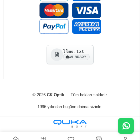
llms.txt
AI READY
© 2026
CK Optik
— Tüm hakları saklıdır.
1996 yılından bugüne daima sizinle.