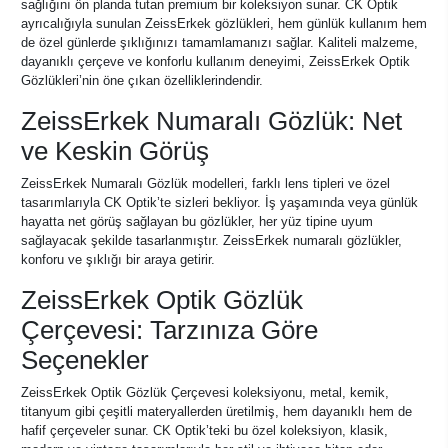
sağlığını ön planda tutan premium bir koleksiyon sunar. CK Optik
ayrıcalığıyla sunulan ZeissErkek gözlükleri, hem günlük kullanım hem
de özel günlerde şıklığınızı tamamlamanızı sağlar. Kaliteli malzeme,
dayanıklı çerçeve ve konforlu kullanım deneyimi, ZeissErkek Optik
Gözlükleri’nin öne çıkan özelliklerindendir.
ZeissErkek Numaralı Gözlük: Net
ve Keskin Görüş
ZeissErkek Numaralı Gözlük modelleri, farklı lens tipleri ve özel
tasarımlarıyla CK Optik’te sizleri bekliyor. İş yaşamında veya günlük
hayatta net görüş sağlayan bu gözlükler, her yüz tipine uyum
sağlayacak şekilde tasarlanmıştır. ZeissErkek numaralı gözlükler,
konforu ve şıklığı bir araya getirir.
ZeissErkek Optik Gözlük
Çerçevesi: Tarzınıza Göre
Seçenekler
ZeissErkek Optik Gözlük Çerçevesi koleksiyonu, metal, kemik,
titanyum gibi çeşitli materyallerden üretilmiş, hem dayanıklı hem de
hafif çerçeveler sunar. CK Optik’teki bu özel koleksiyon, klasik,