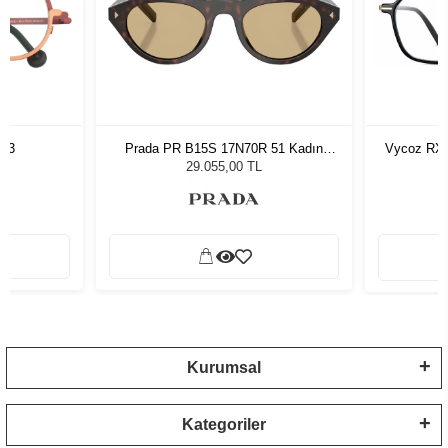
763
Prada PR B15S 17N70R 51 Kadın
Vycoz RX 
Güneş Gözlüğü
29.055,00 TL
Kurumsal
Kategoriler