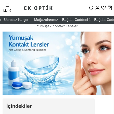
Menü
- Ücretsiz Kargo
Mağazalarımız – Bağdat Caddesi 1 - Bağdat Caddesi 
Yumuşak Kontakt Lensler
İçindekiler