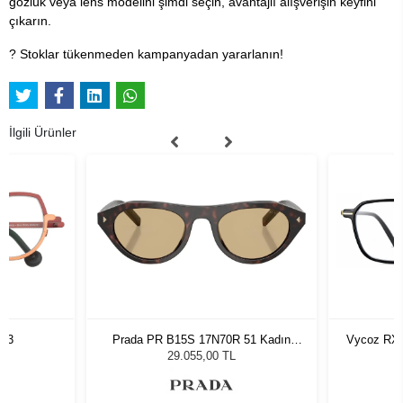
gözlük veya lens modelini şimdi seçin, avantajlı alışverişin keyfini
çıkarın.
? Stoklar tükenmeden kampanyadan yararlanın!
İlgili Ürünler
763
Prada PR B15S 17N70R 51 Kadın
Vycoz RX 
Güneş Gözlüğü
29.055,00 TL