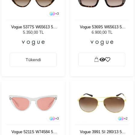
+
3
Vogue 5377S W65613 52
Vogue 5369S W65613 51
Kadın Güneş Gözlüğü
Kadın Güneş Gözlüğü
5.350,00 TL
6.900,00 TL
Tükendi
+
3
+
2
Vogue 5211S W74584 54
Vogue 3991 SI 280/13 58