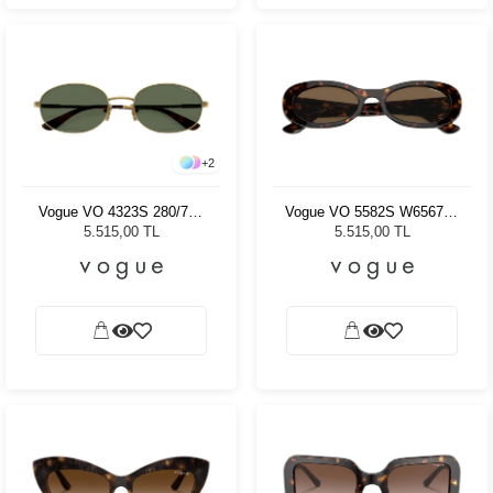
+
2
Vogue VO 4323S 280/71 -
Vogue VO 5582S W65673 -
56 Kadın Güneş Gözlüğü
53 Kadın Güneş Gözlüğü
5.515,00 TL
5.515,00 TL