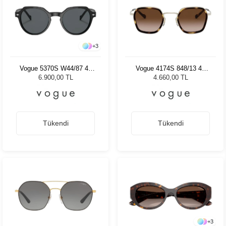
+
3
Vogue 5370S W44/87 48
Vogue 4174S 848/13 47
Kadın Güneş Gözlüğü
Kadın Güneş Gözlüğü
6.900,00 TL
4.660,00 TL
Tükendi
Tükendi
+
3