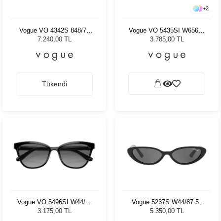
+
2
Vogue VO 4342S 848/73
Vogue VO 5435SI W65613
55 - 55 Kadın Güneş
55 Kadın Güneş Gözlüğü
7.240,00 TL
3.785,00 TL
Gözlüğü
Tükendi
Vogue VO 5496SI W44/11
Vogue 5237S W44/87 52
54 Kadın Güneş Gözlüğü
Kadın Güneş Gözlüğü
3.175,00 TL
5.350,00 TL