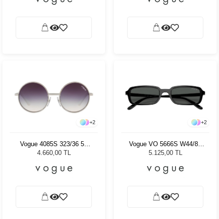
+
2
+
2
Vogue 4085S 323/36 50
Vogue VO 5666S W44/87
Kadın Güneş Gözlüğü
53 - 53 Kadın Güneş
4.660,00 TL
5.125,00 TL
Gözlüğü