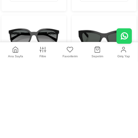
+
2
Ana Sayfa
Filtre
Favorilerim
Sepetim
Giriş Yap
Vogue VO 5633SB W44/8S
Vogue VO 5658SU W44/87
56 Kadın Güneş Gözlüğü
53 Kadın Güneş Gözlüğü
8.910,00 TL
5.515,00 TL
Tükendi