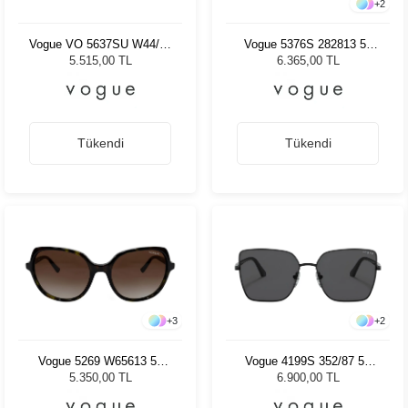
+
2
Vogue VO 5637SU W44/87
Vogue 5376S 282813 51
52 Kadın Güneş Gözlüğü
Kadın Güneş Gözlüğü
5.515,00 TL
6.365,00 TL
Tükendi
Tükendi
+
3
+
2
Vogue 5269 W65613 56
Vogue 4199S 352/87 58
Kadın Güneş Gözlüğü
Kadın Güneş Gözlüğü
5.350,00 TL
6.900,00 TL