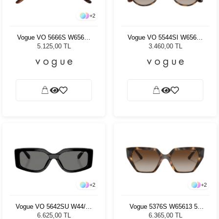
+
2
Vogue VO 5666S W65613
Vogue VO 5544SI W65613
53 - 53 Kadın Güneş
- 51 Kadın Güneş Gözlüğü
5.125,00 TL
3.460,00 TL
Gözlüğü
+
2
+
2
Vogue VO 5642SU W44/81
Vogue 5376S W65613 51
55 Kadın Güneş Gözlüğü
Kadın Güneş Gözlüğü
6.625,00 TL
6.365,00 TL