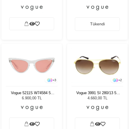
Tükendi
+
3
+
2
Vogue 5211S W74584 54
Vogue 3991 SI 280/13 58
Kadın Güneş Gözlüğü
Kadın Güneş Gözlüğü
6.900,00 TL
4.660,00 TL