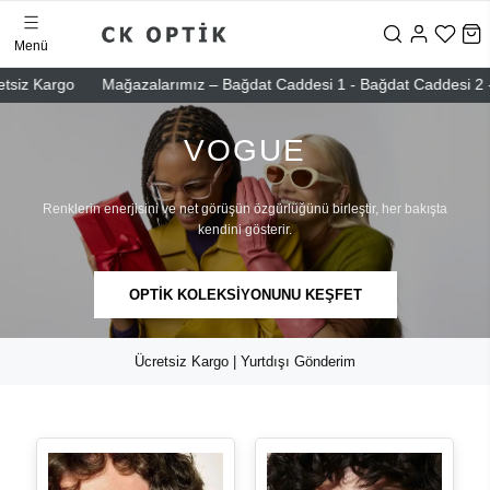
Menü
argo
Mağazalarımız – Bağdat Caddesi 1 - Bağdat Caddesi 2 - Nişantaş
VOGUE
Renklerin enerjisini ve net görüşün özgürlüğünü birleştir, her bakışta
kendini gösterir.
OPTİK KOLEKSİYONUNU KEŞFET
Ücretsiz Kargo | Yurtdışı Gönderim