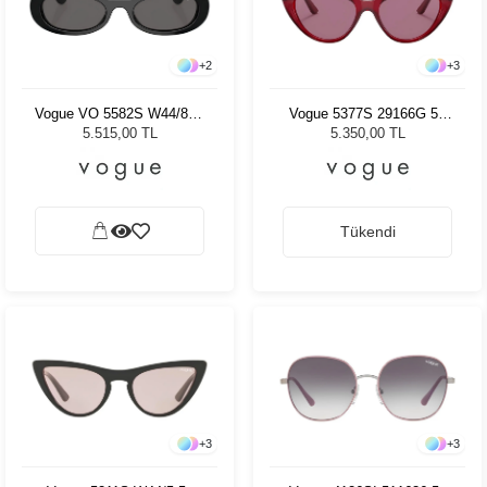
+
2
+
3
Vogue VO 5582S W44/87 -
Vogue 5377S 29166G 52
53 Kadın Güneş Gözlüğü
Kadın Güneş Gözlüğü
5.515,00 TL
5.350,00 TL
Tükendi
+
3
+
3