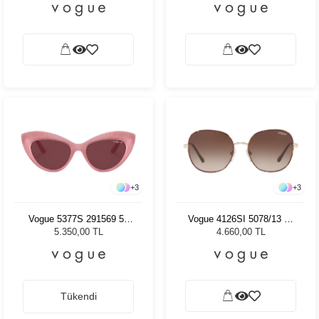
+
3
+
3
Vogue 5377S 291569 52
Vogue 4126SI 5078/13 56
Kadın Güneş Gözlüğü
Kadın Güneş Gözlüğü
5.350,00 TL
4.660,00 TL
Tükendi