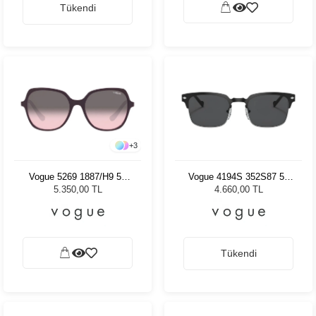
Tükendi
+
3
Vogue 5269 1887/H9 56
Vogue 4194S 352S87 52
Kadın Güneş Gözlüğü
Kadın Güneş Gözlüğü
5.350,00 TL
4.660,00 TL
Tükendi