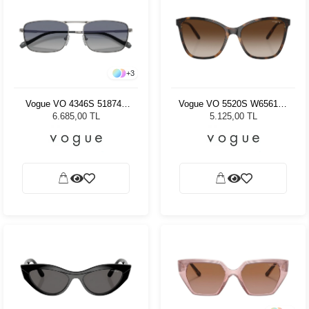
+
3
Vogue VO 4346S 51874L
Vogue VO 5520S W65613 -
56 - 56 Kadın Güneş
56 Kadın Güneş Gözlüğü
6.685,00 TL
5.125,00 TL
Gözlüğü