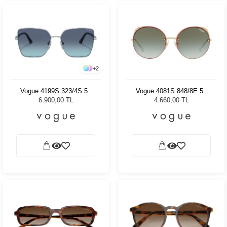
+
2
Vogue 4199S 323/4S 58
Vogue 4081S 848/8E 55
Kadın Güneş Gözlüğü
Kadın Güneş Gözlüğü
6.900,00 TL
4.660,00 TL