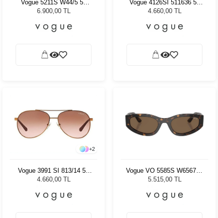
Vogue 5211S W44/5 54
Vogue 4126SI 511636 56
Kadın Güneş Gözlüğü
Kadın Güneş Gözlüğü
6.900,00 TL
4.660,00 TL
+
2
Vogue VO 5585S W65673 -
Vogue 3991 SI 813/14 58
54 Kadın Güneş Gözlüğü
Kadın Güneş Gözlüğü
5.515,00 TL
4.660,00 TL